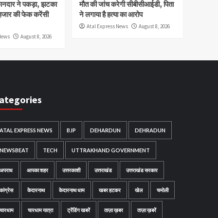
कानदार ने पकड़ा, झटका
मौत की जांच करेगी सीबीसीआईडी, पिता
हजार की फेक करेंसी
ने लगाया है हत्या का आरोप
Atal Express News
August 8, 2026
News
August 8, 2026
ategories
ATAL EXPRESS NEWS
BJP
DEHARDUN
DEHRADUN
NEWSBEAT
TECH
UTTRAKHAND GOVERNMENT
अपराध
आपका शहर
उत्तरकाशी
उत्तराखंड
उत्तराखंड सरकार
कांग्रेस
केदारनाथ
केदारनाथ धाम
खबर हटकर
खेल
चमोली
चारधाम
चारधाम यात्रा
ट्रेंडिंग खबरें
ताज़ा ख़बर
ताज़ा ख़बरें