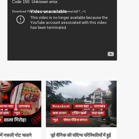
Video
Code 150: Unknown error.
Player
Download File: https://youtu.be/oDc2zwsaUqE?_=1
आपका शहर
उत्तराखंड
Newsbeat
आपका शहर
उत्तराखंड
ज़ा ख़बर
न्यूज़
खबर हटकर
ट्रेंडिंग खबरें
ताज़ा ख़बर
ल
न्यूज़
सोशल मीडिया वायरल
ेष में नकली नोट चलाने
पूर्व सैनिक की संदिग्ध परिस्थितियों में हुई