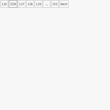
125
126
127
128
129
…
152
Next