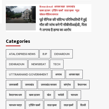
Newsbeat
आपका शहर
उत्तराखंड
खबर हटकर
ट्रेंडिंग खबरें
ताज़ा ख़बर
न्यूज़
सोशल मीडिया वायरल
पूर्व सैनिक की संदिग्ध परिस्थितियों में हुई
मौत की जांच करेगी सीबीसीआईडी, पिता
ने लगाया है हत्या का आरोप
Categories
ATAL EXPRESS NEWS
BJP
DEHARDUN
DEHRADUN
NEWSBEAT
TECH
UTTRAKHAND GOVERNMENT
अपराध
आपका शहर
उत्तरकाशी
उत्तराखंड
उत्तराखंड सरकार
कांग्रेस
केदारनाथ
केदारनाथ धाम
खबर हटकर
खेल
चमोली
चारधाम
चारधाम यात्रा
ट्रेंडिंग खबरें
ताज़ा ख़बर
ताज़ा ख़बरें
दिल्ली