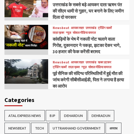
उत्तराखंड के सबसे बड़े आयकर दाता ऋषभ पंत
की सीएम धामी से गुहार, घर बनाने के लिए जमीन
दिला दो सरकार
Newsbeat
आपका शहर
उत्तराखंड
ट्रेंडिंग खबरें
ताज़ा ख़बर
न्यूज़
सोशल मीडिया वायरल
कांवड़ियों के भेष में नकली नोट चलाने वाला
गिरोह, दुकानदार ने पकड़ा, झटका देकर भागे,
30 हजार की फेक करेंसी बरामद
Newsbeat
आपका शहर
उत्तराखंड
खबर हटकर
ट्रेंडिंग खबरें
ताज़ा ख़बर
न्यूज़
सोशल मीडिया वायरल
पूर्व सैनिक की संदिग्ध परिस्थितियों में हुई मौत की
जांच करेगी सीबीसीआईडी, पिता ने लगाया है हत्या
का आरोप
Categories
ATAL EXPRESS NEWS
BJP
DEHARDUN
DEHRADUN
NEWSBEAT
TECH
UTTRAKHAND GOVERNMENT
अपराध