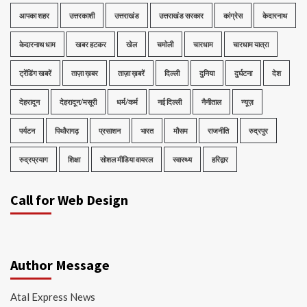
आपका शहर
उत्तरकाशी
उत्तराखंड
उत्तराखंड सरकार
कांग्रेस
केदारनाथ
केदारनाथ धाम
खबर हटकर
खेल
चमोली
चारधाम
चारधाम यात्रा
ट्रेंडिंग खबरें
ताज़ा ख़बर
ताज़ा ख़बरें
दिल्ली
दुनिया
दुर्घटना
देश
देहरादून
देहरादून/मसूरी
धर्म/कर्म
नई दिल्ली
नैनीताल
न्यूज़
पर्यटन
पिथौरागढ़
प्रसाशन
भारत
मौसम
राजनीति
रुद्रपुर
रुद्रप्रयाग
शिक्षा
सोशल मीडिया वायरल
स्वास्थ्य
हरिद्वार
Call for Web Design
Author Message
Atal Express News