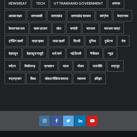
NEWSBEAT
TECH
UTTRAKHAND GOVERNMENT
अपराध
आपका शहर
उत्तरकाशी
उत्तराखंड
उत्तराखंड सरकार
कांग्रेस
केदारनाथ
केदारनाथ धाम
खबर हटकर
खेल
चमोली
चारधाम
चारधाम यात्रा
ट्रेंडिंग खबरें
ताज़ा ख़बर
ताज़ा ख़बरें
दिल्ली
दुनिया
दुर्घटना
देश
देहरादून
देहरादून/मसूरी
धर्म/कर्म
नई दिल्ली
नैनीताल
न्यूज़
पर्यटन
पिथौरागढ़
प्रसाशन
भारत
मौसम
राजनीति
रुद्रपुर
रुद्रप्रयाग
शिक्षा
सोशल मीडिया वायरल
स्वास्थ्य
हरिद्वार
Instagram
Facebook
Twitter
Linkedin
Youtube