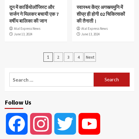
दून में कार्डियोलॉजिस्ट और
स्वास्थ्य केंद्र अगस्त्यमुनि में
सर्जन ने मिलकर बचायी एक 7
शीघ्र ही होगी 02 चिकित्सकों
वर्षीय बालिका की जान
की तैनाती।
Atal Express News
Atal Express News
June 13, 2024
June 13, 2024
Posts
1
2
3
4
Next
pagination
Search
for:
Follow Us
Facebook
Instagram
Twitter
YouTube