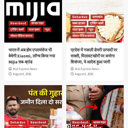
Dehardun
उत्तराखंड
Newsbeat
आपका शहर
खबर हटकर
ट्रेंडिंग खबरें
ट्रेंडिंग खबरें
ताज़ा ख़बर
न्यूज़
ताज़ा ख़बर
न्यूज़
सोशल मीडिया वायरल
सोशल मीडिया वायरल
भारत में अब होम एप्लायंसेज भी
प्रदेश में नकली डेयरी उत्पादों पर
बेचेगी Xiaomi, लॉन्च किया नया
सख्ती, मिलावटखोरों पर कसेगा
Mijia सब-ब्रांड
शिकंजा, ये आदेश हुआ जारी
Atal Express News
Atal Express News
August 8, 2026
August 8, 2026
Dehardun
Newsbeat
Newsbeat
आपका शहर