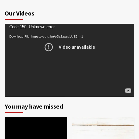
Our Videos
Video
Code 150: Unknown error.
Player
Download File: https://youtu.be/oDc2zwsaUqE?_=1
You may have missed