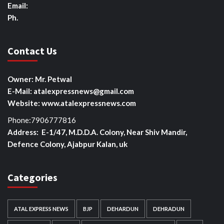
Email:
Ph.
Contact Us
Owner: Mr. Petwal
E-Mail: atalexpressnews@gmail.com
Website: www.atalexpressnews.com
Phone:7906777816
Address: E-1/47, M.D.D.A. Colony, Near Shiv Mandir,
Defence Colony, Ajabpur Kalan, uk
Categories
ATAL EXPRESS NEWS
BJP
DEHARDUN
DEHRADUN