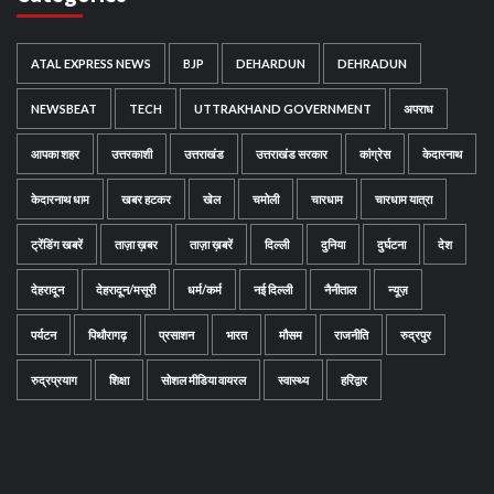
ATAL EXPRESS NEWS
BJP
DEHARDUN
DEHRADUN
NEWSBEAT
TECH
UTTRAKHAND GOVERNMENT
अपराध
आपका शहर
उत्तरकाशी
उत्तराखंड
उत्तराखंड सरकार
कांग्रेस
केदारनाथ
केदारनाथ धाम
खबर हटकर
खेल
चमोली
चारधाम
चारधाम यात्रा
ट्रेंडिंग खबरें
ताज़ा ख़बर
ताज़ा ख़बरें
दिल्ली
दुनिया
दुर्घटना
देश
देहरादून
देहरादून/मसूरी
धर्म/कर्म
नई दिल्ली
नैनीताल
न्यूज़
पर्यटन
पिथौरागढ़
प्रसाशन
भारत
मौसम
राजनीति
रुद्रपुर
रुद्रप्रयाग
शिक्षा
सोशल मीडिया वायरल
स्वास्थ्य
हरिद्वार