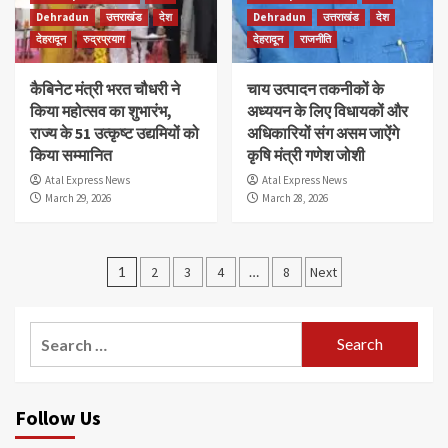
Dehradun
उत्तराखंड
देश
Dehradun
उत्तराखंड
देश
देहरादून
रुद्रप्रयाग
देहरादून
राजनीति
कैबिनेट मंत्री भरत चौधरी ने
चाय उत्पादन तकनीकों के
किया महोत्सव का शुभारंभ,
अध्ययन के लिए विधायकों और
राज्य के 51 उत्कृष्ट उद्यमियों को
अधिकारियों संग असम जाऐंगे
किया सम्मानित
कृषि मंत्री गणेश जोशी
Atal Express News
Atal Express News
March 29, 2026
March 28, 2026
Posts
1
2
3
4
…
8
Next
pagination
Search
for:
Follow Us