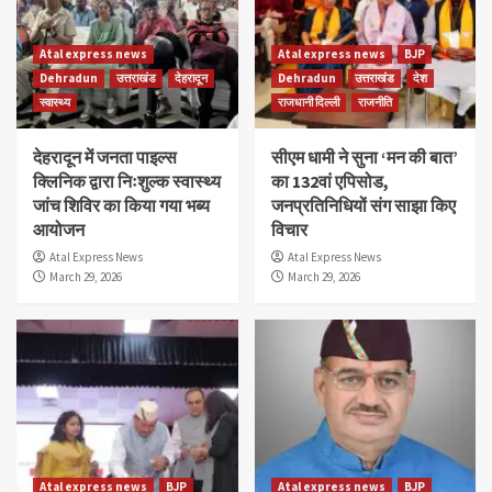
Atal express news
Atal express news
BJP
Dehradun
उत्तराखंड
देहरादून
Dehradun
उत्तराखंड
देश
स्वास्थ्य
राजधानी दिल्ली
राजनीति
देहरादून में जनता पाइल्स
सीएम धामी ने सुना ‘मन की बात’
क्लिनिक द्वारा निःशुल्क स्वास्थ्य
का 132वां एपिसोड,
जांच शिविर का किया गया भब्य
जनप्रतिनिधियों संग साझा किए
आयोजन
विचार
Atal Express News
Atal Express News
March 29, 2026
March 29, 2026
Atal express news
BJP
Atal express news
BJP