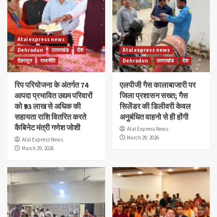
Atal express news
Dehradun
उत्तराखंड
देश
Atal express news
देहरादून
राजनीति
Dehradun
उत्तराखंड
देश
रिप परियोजना के अंतर्गत 74
एलपीजी गैस कालाबाजारी पर
आपदा प्रभावित उद्यम परिवारों
जिला प्रशासन सख्त; गैस
को ₹93 लाख से अधिक की
सिलेंडर की डिलीवरी केवल
सहायता राशि वितरित करते
अनुबंधित वाहनो से ही होंगी
कैबिनेट मंत्री गणेश जोशी
Atal Express News
March 29, 2026
Atal Express News
March 29, 2026