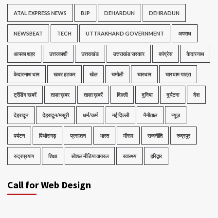
ATAL EXPRESS NEWS
BJP
DEHARDUN
DEHRADUN
NEWSBEAT
TECH
UTTRAKHAND GOVERNMENT
अपराध
आपका शहर
उत्तरकाशी
उत्तराखंड
उत्तराखंड सरकार
कांग्रेस
केदारनाथ
केदारनाथ धाम
खबर हटकर
खेल
चमोली
चारधाम
चारधाम यात्रा
ट्रेंडिंग खबरें
ताज़ा ख़बर
ताज़ा ख़बरें
दिल्ली
दुनिया
दुर्घटना
देश
देहरादून
देहरादून/मसूरी
धर्म/कर्म
नई दिल्ली
नैनीताल
न्यूज़
पर्यटन
पिथौरागढ़
प्रसाशन
भारत
मौसम
राजनीति
रुद्रपुर
रुद्रप्रयाग
शिक्षा
सोशल मीडिया वायरल
स्वास्थ्य
हरिद्वार
Call for Web Design