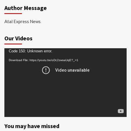
Author Message
Atal Express News
Our Videos
Video
Code 150: Unknown error.
Player
Download File: https://youtu.be/oDc2zwsaUqE?_=1
You may have missed