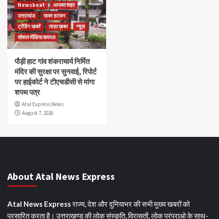
Newsbeat
आपका शहर
उत्तराखंड
खबर हटकर
ट्रेंडिंग खबरें
ताज़ा ख़बर
न्यूज़
सोशल मीडिया वायरल
पौड़ी हाट गांव शंकराचार्य निर्मित
मंदिर की सुरक्षा पर सुनवाई, रिपोर्ट
पर हाईकोर्ट ने टीएचडीसी से मांगा
शपथ पत्र
Atal Express News
August 7, 2026
About Atal News Express
Atal News Express
राज्य, देश और दुनियाभर की सभी मुख्य खबरों को
प्रसारित करता है। उत्तराखण्ड की लोक संस्कृति, विरासतों, लोक परंपराओ के साथ-