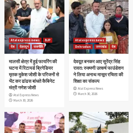
Atal express news
BJP
Atal express news
देश
देहरादून
राजनीति
Dehradun
उत्तराखंड
देश
मालसी क्षेत्र में हुई फायरिंग की
देवदूत बनकर आए सुरेंद्र सिंह
घटना में रिटायर्ड ब्रिगेडियर
रावत: रुक्मणी उत्कर्ष फाउंडेशन
मृतक मुकेश जोशी के परिजनों से
ने लिया अनाथ मासूम रचिता की
भेंट कर ढांढस बांधते कैबिनेट
शिक्षा का संकल्प
मंत्री गणेश जोशी
Atal Express News
March 30, 2026
Atal Express News
March 30, 2026