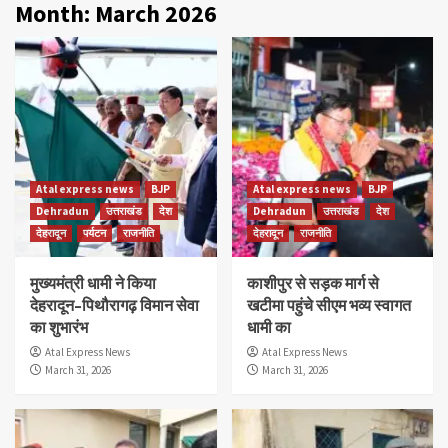
Month:
March 2026
Atal express news
BJP
Atal express news
BJP
Dehradun
उत्तराखंड
देश
Dehradun
उत्तराखंड
देश
देहरादून
पर्यटन
राजनीति
देहरादून
राजनीति
मुख्यमंत्री धामी ने किया
काशीपुर से सड़क मार्ग से
देहरादून–पिथौरागढ़ विमान सेवा
खटीमा पहुंचे सीएम भव्य स्वागत
का शुभारंभ
धामी का
Atal Express News
Atal Express News
March 31, 2026
March 31, 2026