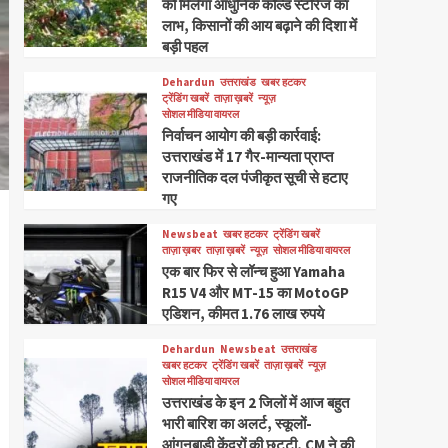
को मिलेगा आधुनिक कोल्ड स्टोरेज का
लाभ, किसानों की आय बढ़ाने की दिशा में
बड़ी पहल
Dehardun
उत्तराखंड
खबर हटकर
ट्रेंडिंग खबरें
ताज़ा ख़बरें
न्यूज़
सोशल मीडिया वायरल
निर्वाचन आयोग की बड़ी कार्रवाई:
उत्तराखंड में 17 गैर-मान्यता प्राप्त
राजनीतिक दल पंजीकृत सूची से हटाए
गए
Newsbeat
खबर हटकर
ट्रेंडिंग खबरें
ताज़ा ख़बर
ताज़ा ख़बरें
न्यूज़
सोशल मीडिया वायरल
एक बार फिर से लॉन्च हुआ Yamaha
R15 V4 और MT-15 का MotoGP
एडिशन, कीमत 1.76 लाख रुपये
Dehardun
Newsbeat
उत्तराखंड
खबर हटकर
ट्रेंडिंग खबरें
ताज़ा ख़बरें
न्यूज़
सोशल मीडिया वायरल
उत्तराखंड के इन 2 जिलों में आज बहुत
भारी बारिश का अलर्ट, स्कूलों-
आंगनबाड़ी केंद्रों की छुट्टी, CM ने की