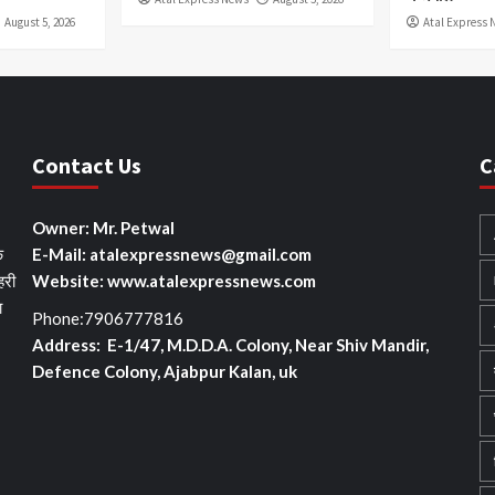
August 5, 2026
Atal Express 
Contact Us
C
Owner: Mr. Petwal
े
E-Mail: atalexpressnews@gmail.com
हरी
Website: www.atalexpressnews.com
ा
Phone:7906777816
Address: E-1/47, M.D.D.A. Colony, Near Shiv Mandir,
Defence Colony, Ajabpur Kalan, uk