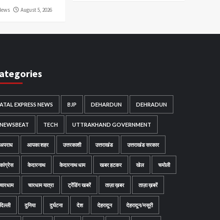
News
August 5, 2026
ategories
ATAL EXPRESS NEWS
BJP
DEHARDUN
DEHRADUN
NEWSBEAT
TECH
UTTRAKHAND GOVERNMENT
अपराध
आपका शहर
उत्तरकाशी
उत्तराखंड
उत्तराखंड सरकार
कांग्रेस
केदारनाथ
केदारनाथ धाम
खबर हटकर
खेल
चमोली
चारधाम
चारधाम यात्रा
ट्रेंडिंग खबरें
ताज़ा ख़बर
ताज़ा ख़बरें
दिल्ली
दुनिया
दुर्घटना
देश
देहरादून
देहरादून/मसूरी