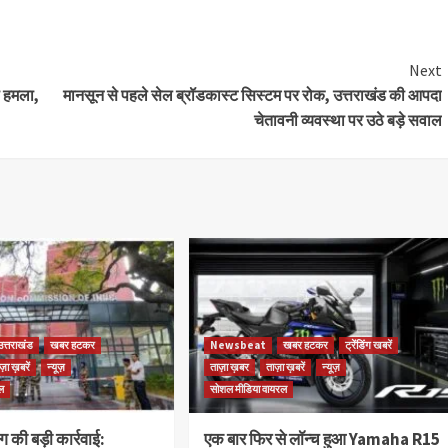
Next
ा हमला,
मानसून से पहले सेल ब्रॉडकास्ट सिस्टम पर रोक, उत्तराखंड की आपदा
चेतावनी व्यवस्था पर उठे बड़े सवाल
उत्तराखंड
खबर हटकर
Newsbeat
खबर हटकर
ट्रेंडिंग खबरें
ज़ा ख़बरें
न्यूज़
ताज़ा ख़बर
ताज़ा ख़बरें
न्यूज़
ल
सोशल मीडिया वायरल
 की बड़ी कार्रवाई:
एक बार फिर से लॉन्च हुआ Yamaha R15