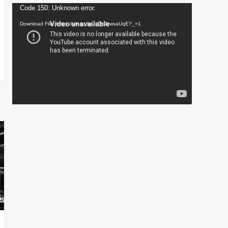
Video
Code 150: Unknown error.
Player
Download File: https://youtu.be/oDc2zwsaUqE?_=1