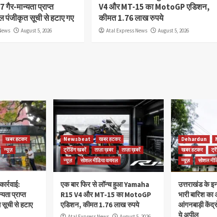
17 गैर-मान्यता प्राप्त
V4 और MT-15 का MotoGP एडिशन,
 पंजीकृत सूची से हटाए गए
कीमत 1.76 लाख रुपये
 News
August 5, 2026
Atal Express News
August 5, 2026
खबर हटकर
Newsbeat
खबर हटकर
Dehardun
न्यूज़
ट्रेंडिंग खबरें
ताज़ा ख़बर
ताज़ा ख़बरें
खबर हटकर
ट्र
न्यूज़
सोशल मीडिया वायरल
न्यूज़
सोशल मीड
ार्रवाई:
एक बार फिर से लॉन्च हुआ Yamaha
उत्तराखंड के इ
्यता प्राप्त
R15 V4 और MT-15 का MotoGP
भारी बारिश का अ
सूची से हटाए
एडिशन, कीमत 1.76 लाख रुपये
आंगनबाड़ी केंद्
ये अपील
Atal Express News
August 5, 2026