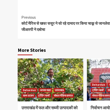
Continue
Previous
कोर्ट मैरिज से खफा ससुर ने सो रहे दामाद पर किया चाकू से जानलेव
Reading
जीआरपी ने दबोचा
More Stories
Dehardun
Dehardun
आपका शहर
उत्तराखंड
ट्रेंडिंग खबरें
ता
खबर हटकर
ट्रेंडिंग खबरें
सोशल मीडिया वायरल
सोशल मीडिया वायर
उत्तराखंड में फल और सब्जी उत्पादकों को
निर्वाचन आयोग