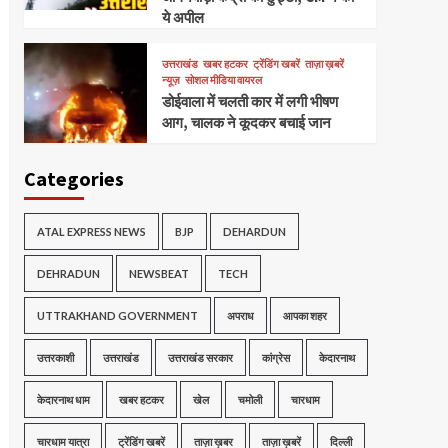
ये अपील
उत्तराखंड
खबर हटकर
ट्रेंडिंग खबरें
ताज़ा ख़बरें
न्यूज़
सोशल मीडिया वायरल
डोईवाला में चलती कार में लगी भीषण
आग, चालक ने कूदकर बचाई जान
Categories
ATAL EXPRESS NEWS
BJP
DEHARDUN
DEHRADUN
NEWSBEAT
TECH
UTTRAKHAND GOVERNMENT
अपराध
आपका शहर
उत्तरकाशी
उत्तराखंड
उत्तराखंड सरकार
कांग्रेस
केदारनाथ
केदारनाथ धाम
खबर हटकर
खेल
चमोली
चारधाम
चारधाम यात्रा
ट्रेंडिंग खबरें
ताज़ा ख़बर
ताज़ा ख़बरें
दिल्ली