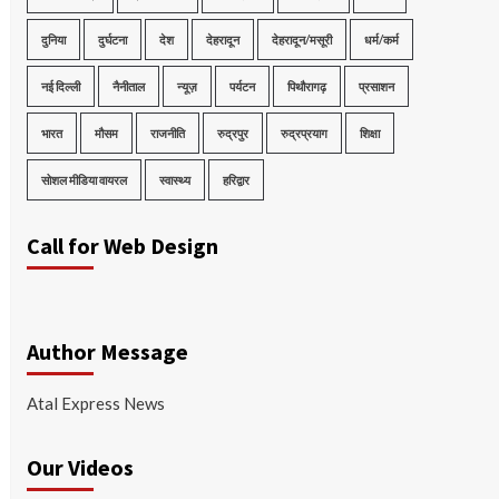
दुनिया
दुर्घटना
देश
देहरादून
देहरादून/मसूरी
धर्म/कर्म
नई दिल्ली
नैनीताल
न्यूज़
पर्यटन
पिथौरागढ़
प्रसाशन
भारत
मौसम
राजनीति
रुद्रपुर
रुद्रप्रयाग
शिक्षा
सोशल मीडिया वायरल
स्वास्थ्य
हरिद्वार
Call for Web Design
Author Message
Atal Express News
Our Videos