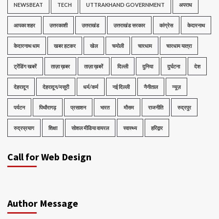
NEWSBEAT
TECH
UTTRAKHAND GOVERNMENT
अपराध
आपका शहर
उत्तरकाशी
उत्तराखंड
उत्तराखंड सरकार
कांग्रेस
केदारनाथ
केदारनाथ धाम
खबर हटकर
खेल
चमोली
चारधाम
चारधाम यात्रा
ट्रेंडिंग खबरें
ताज़ा ख़बर
ताज़ा ख़बरें
दिल्ली
दुनिया
दुर्घटना
देश
देहरादून
देहरादून/मसूरी
धर्म/कर्म
नई दिल्ली
नैनीताल
न्यूज़
पर्यटन
पिथौरागढ़
प्रसाशन
भारत
मौसम
राजनीति
रुद्रपुर
रुद्रप्रयाग
शिक्षा
सोशल मीडिया वायरल
स्वास्थ्य
हरिद्वार
Call for Web Design
Author Message