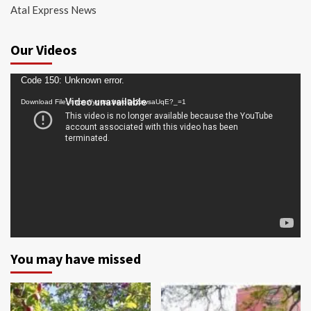
Atal Express News
Our Videos
Video
Code 150: Unknown error.
Player
Download File: https://youtu.be/oDc2zwsaUqE?_=1
You may have missed