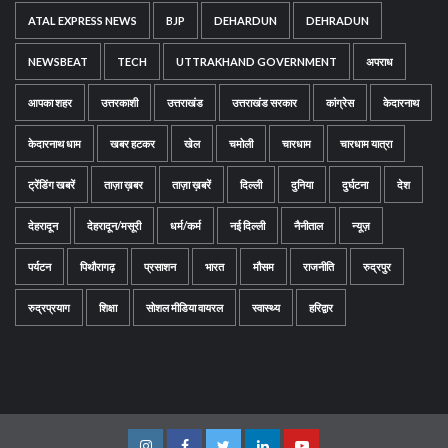
ATAL EXPRESS NEWS
BJP
DEHARDUN
DEHRADUN
NEWSBEAT
TECH
UTTRAKHAND GOVERNMENT
अपराध
आपका शहर
उत्तरकाशी
उत्तराखंड
उत्तराखंड सरकार
कांग्रेस
केदारनाथ
केदारनाथ धाम
खबर हटकर
खेल
चमोली
चारधाम
चारधाम यात्रा
ट्रेंडिंग खबरें
ताज़ा ख़बर
ताज़ा ख़बरें
दिल्ली
दुनिया
दुर्घटना
देश
देहरादून
देहरादून/मसूरी
धर्म/कर्म
नई दिल्ली
नैनीताल
न्यूज़
पर्यटन
पिथौरागढ़
प्रसाशन
भारत
मौसम
राजनीति
रुद्रपुर
रुद्रप्रयाग
शिक्षा
सोशल मीडिया वायरल
स्वास्थ्य
हरिद्वार