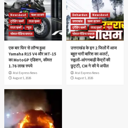
Newsbeat
खबर हटकर
Dehardun
Newsbeat
ट्रेंडिंग खबरें
ताज़ा ख़बर
उत्तराखंड
खबर हटकर
ताज़ा ख़बरें
न्यूज़
ट्रेंडिंग खबरें
ताज़ा ख़बरें
न्यूज़
सोशल मीडिया वायरल
सोशल मीडिया वायरल
एक बार फिर से लॉन्च हुआ
उत्तराखंड के इन 2 जिलों में आज
Yamaha R15 V4 और MT-15
बहुत भारी बारिश का अलर्ट,
का MotoGP एडिशन, कीमत
स्कूलों-आंगनबाड़ी केंद्रों की
1.76 लाख रुपये
छुट्टी, CM ने की ये अपील
Atal Express News
Atal Express News
August 5, 2026
August 5, 2026