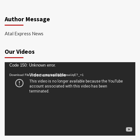
Author Message
Atal Express News
Our Videos
Video
Code 150: Unknown error.
Player
Download File: https://youtu.be/oDc2zwsaUqE?_=1