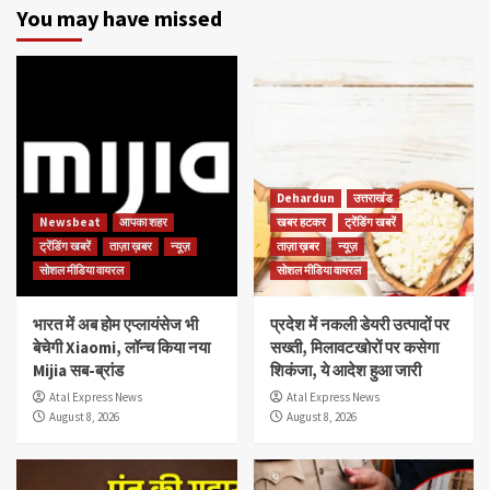
You may have missed
Dehardun
उत्तराखंड
Newsbeat
आपका शहर
खबर हटकर
ट्रेंडिंग खबरें
ट्रेंडिंग खबरें
ताज़ा ख़बर
न्यूज़
ताज़ा ख़बर
न्यूज़
सोशल मीडिया वायरल
सोशल मीडिया वायरल
भारत में अब होम एप्लायंसेज भी
प्रदेश में नकली डेयरी उत्पादों पर
बेचेगी Xiaomi, लॉन्च किया नया
सख्ती, मिलावटखोरों पर कसेगा
Mijia सब-ब्रांड
शिकंजा, ये आदेश हुआ जारी
Atal Express News
Atal Express News
August 8, 2026
August 8, 2026