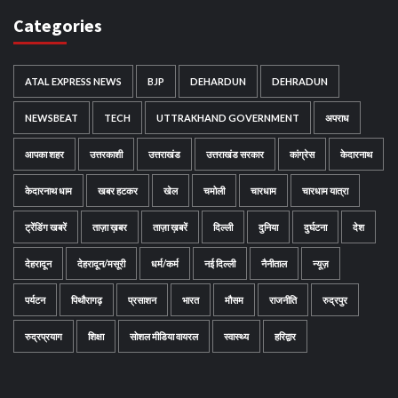
Categories
ATAL EXPRESS NEWS
BJP
DEHARDUN
DEHRADUN
NEWSBEAT
TECH
UTTRAKHAND GOVERNMENT
अपराध
आपका शहर
उत्तरकाशी
उत्तराखंड
उत्तराखंड सरकार
कांग्रेस
केदारनाथ
केदारनाथ धाम
खबर हटकर
खेल
चमोली
चारधाम
चारधाम यात्रा
ट्रेंडिंग खबरें
ताज़ा ख़बर
ताज़ा ख़बरें
दिल्ली
दुनिया
दुर्घटना
देश
देहरादून
देहरादून/मसूरी
धर्म/कर्म
नई दिल्ली
नैनीताल
न्यूज़
पर्यटन
पिथौरागढ़
प्रसाशन
भारत
मौसम
राजनीति
रुद्रपुर
रुद्रप्रयाग
शिक्षा
सोशल मीडिया वायरल
स्वास्थ्य
हरिद्वार