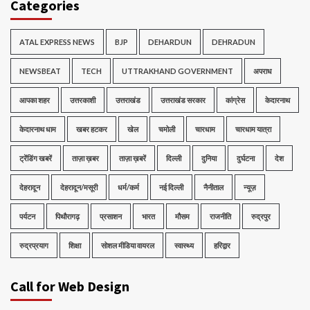
Categories
ATAL EXPRESS NEWS
BJP
DEHARDUN
DEHRADUN
NEWSBEAT
TECH
UTTRAKHAND GOVERNMENT
अपराध
आपका शहर
उत्तरकाशी
उत्तराखंड
उत्तराखंड सरकार
कांग्रेस
केदारनाथ
केदारनाथ धाम
खबर हटकर
खेल
चमोली
चारधाम
चारधाम यात्रा
ट्रेंडिंग खबरें
ताज़ा ख़बर
ताज़ा ख़बरें
दिल्ली
दुनिया
दुर्घटना
देश
देहरादून
देहरादून/मसूरी
धर्म/कर्म
नई दिल्ली
नैनीताल
न्यूज़
पर्यटन
पिथौरागढ़
प्रसाशन
भारत
मौसम
राजनीति
रुद्रपुर
रुद्रप्रयाग
शिक्षा
सोशल मीडिया वायरल
स्वास्थ्य
हरिद्वार
Call for Web Design