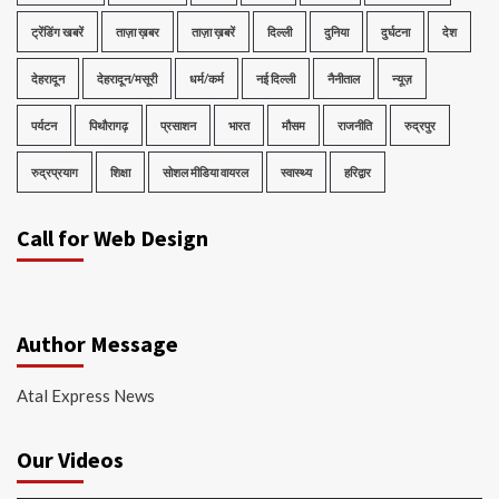
ट्रेंडिंग खबरें
ताज़ा ख़बर
ताज़ा ख़बरें
दिल्ली
दुनिया
दुर्घटना
देश
देहरादून
देहरादून/मसूरी
धर्म/कर्म
नई दिल्ली
नैनीताल
न्यूज़
पर्यटन
पिथौरागढ़
प्रसाशन
भारत
मौसम
राजनीति
रुद्रपुर
रुद्रप्रयाग
शिक्षा
सोशल मीडिया वायरल
स्वास्थ्य
हरिद्वार
Call for Web Design
Author Message
Atal Express News
Our Videos