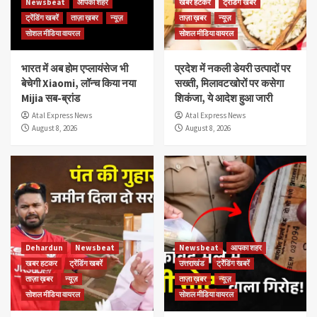
Newsbeat
आपका शहर
खबर हटकर
ट्रेंडिंग खबरें
ट्रेंडिंग खबरें
ताज़ा ख़बर
न्यूज़
ताज़ा ख़बर
न्यूज़
सोशल मीडिया वायरल
सोशल मीडिया वायरल
भारत में अब होम एप्लायंसेज भी
प्रदेश में नकली डेयरी उत्पादों पर
बेचेगी Xiaomi, लॉन्च किया नया
सख्ती, मिलावटखोरों पर कसेगा
Mijia सब-ब्रांड
शिकंजा, ये आदेश हुआ जारी
Atal Express News
Atal Express News
August 8, 2026
August 8, 2026
Dehardun
Newsbeat
Newsbeat
आपका शहर
खबर हटकर
ट्रेंडिंग खबरें
उत्तराखंड
ट्रेंडिंग खबरें
ताज़ा ख़बर
न्यूज़
ताज़ा ख़बर
न्यूज़
सोशल मीडिया वायरल
सोशल मीडिया वायरल