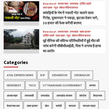
Newsbeat
आपका शहर
उत्तराखंड
ट्रेंडिंग खबरें
ताज़ा ख़बर
न्यूज़
सोशल मीडिया वायरल
कांवड़ियों के भेष में नकली नोट चलाने वाला
गिरोह, दुकानदार ने पकड़ा, झटका देकर भागे,
30 हजार की फेक करेंसी बरामद
Newsbeat
आपका शहर
उत्तराखंड
खबर हटकर
ट्रेंडिंग खबरें
ताज़ा ख़बर
न्यूज़
सोशल मीडिया वायरल
पूर्व सैनिक की संदिग्ध परिस्थितियों में हुई मौत की
जांच करेगी सीबीसीआईडी, पिता ने लगाया है हत्या
का आरोप
Categories
ATAL EXPRESS NEWS
BJP
DEHARDUN
DEHRADUN
NEWSBEAT
TECH
UTTRAKHAND GOVERNMENT
अपराध
आपका शहर
उत्तरकाशी
उत्तराखंड
उत्तराखंड सरकार
कांग्रेस
केदारनाथ
केदारनाथ धाम
खबर हटकर
खेल
चमोली
चारधाम
चारधाम यात्रा