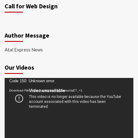
Call for Web Design
Author Message
Atal Express News
Our Videos
Video
Code 150: Unknown error.
Player
Download File: https://youtu.be/oDc2zwsaUqE?_=1