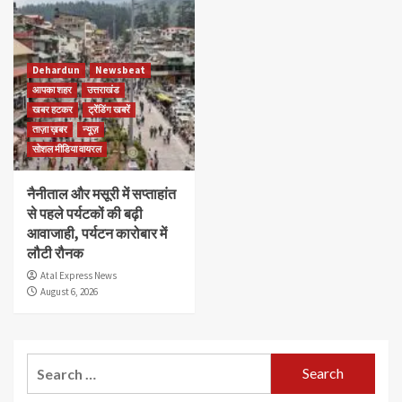
Dehardun
Newsbeat
आपका शहर
उत्तराखंड
खबर हटकर
ट्रेंडिंग खबरें
ताज़ा ख़बर
न्यूज़
सोशल मीडिया वायरल
नैनीताल और मसूरी में सप्ताहांत
से पहले पर्यटकों की बढ़ी
आवाजाही, पर्यटन कारोबार में
लौटी रौनक
Atal Express News
August 6, 2026
Search
for: