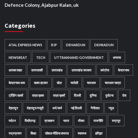
Defence Colony, Ajabpur Kalan, uk
Categories
ATAL EXPRESS NEWS
BJP
DEHARDUN
DEHRADUN
NEWSBEAT
TECH
UTTRAKHAND GOVERNMENT
अपराध
आपका शहर
उत्तरकाशी
उत्तराखंड
उत्तराखंड सरकार
कांग्रेस
केदारनाथ
केदारनाथ धाम
खबर हटकर
खेल
चमोली
चारधाम
चारधाम यात्रा
ट्रेंडिंग खबरें
ताज़ा ख़बर
ताज़ा ख़बरें
दिल्ली
दुनिया
दुर्घटना
देश
देहरादून
देहरादून/मसूरी
धर्म/कर्म
नई दिल्ली
नैनीताल
न्यूज़
पर्यटन
पिथौरागढ़
प्रसाशन
भारत
मौसम
राजनीति
रुद्रपुर
रुद्रप्रयाग
शिक्षा
सोशल मीडिया वायरल
स्वास्थ्य
हरिद्वार