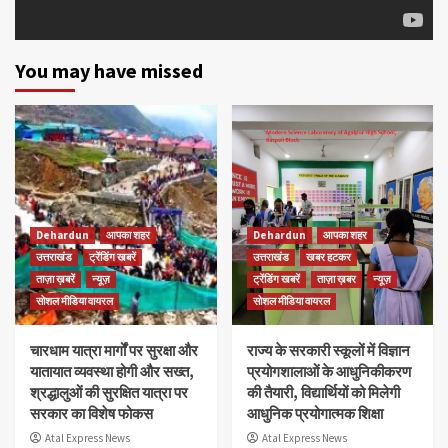
You may have missed
Dehardun
आपका शहर
Dehardun
आपका शहर
उत्तराखंड
ट्रेंडिंग खबरें
उत्तराखंड
खबर हटकर
ताज़ा ख़बरें
न्यूज़
ट्रेंडिंग खबरें
ताज़ा ख़बर
न्यूज़
सोशल मीडिया वायरल
सोशल मीडिया वायरल
चारधाम यात्रा मार्गों पर सुरक्षा और
राज्य के सरकारी स्कूलों में विज्ञान
यातायात व्यवस्था होगी और सख्त,
प्रयोगशालाओं के आधुनिकीकरण
श्रद्धालुओं की सुरक्षित यात्रा पर
की तैयारी, विद्यार्थियों को मिलेगी
सरकार का विशेष फोकस
आधुनिक प्रयोगात्मक शिक्षा
Atal Express News
Atal Express News