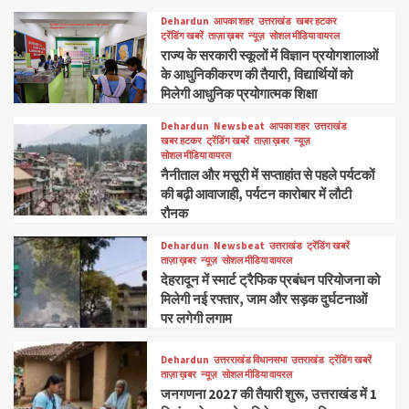
Dehardun
आपका शहर
उत्तराखंड
खबर हटकर
ट्रेंडिंग खबरें
ताज़ा ख़बर
न्यूज़
सोशल मीडिया वायरल
राज्य के सरकारी स्कूलों में विज्ञान प्रयोगशालाओं
के आधुनिकीकरण की तैयारी, विद्यार्थियों को
मिलेगी आधुनिक प्रयोगात्मक शिक्षा
Dehardun
Newsbeat
आपका शहर
उत्तराखंड
खबर हटकर
ट्रेंडिंग खबरें
ताज़ा ख़बर
न्यूज़
सोशल मीडिया वायरल
नैनीताल और मसूरी में सप्ताहांत से पहले पर्यटकों
की बढ़ी आवाजाही, पर्यटन कारोबार में लौटी
रौनक
Dehardun
Newsbeat
उत्तराखंड
ट्रेंडिंग खबरें
ताज़ा ख़बर
न्यूज़
सोशल मीडिया वायरल
देहरादून में स्मार्ट ट्रैफिक प्रबंधन परियोजना को
मिलेगी नई रफ्तार, जाम और सड़क दुर्घटनाओं
पर लगेगी लगाम
Dehardun
उत्तरराखंड विधानसभा
उत्तराखंड
ट्रेंडिंग खबरें
ताज़ा ख़बर
न्यूज़
सोशल मीडिया वायरल
जनगणना 2027 की तैयारी शुरू, उत्तराखंड में 1