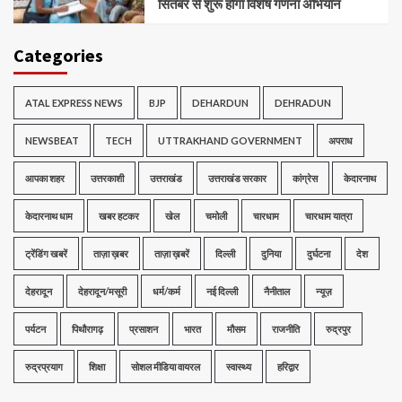
सितंबर से शुरू होगा विशेष गणना अभियान
Categories
ATAL EXPRESS NEWS
BJP
DEHARDUN
DEHRADUN
NEWSBEAT
TECH
UTTRAKHAND GOVERNMENT
अपराध
आपका शहर
उत्तरकाशी
उत्तराखंड
उत्तराखंड सरकार
कांग्रेस
केदारनाथ
केदारनाथ धाम
खबर हटकर
खेल
चमोली
चारधाम
चारधाम यात्रा
ट्रेंडिंग खबरें
ताज़ा ख़बर
ताज़ा ख़बरें
दिल्ली
दुनिया
दुर्घटना
देश
देहरादून
देहरादून/मसूरी
धर्म/कर्म
नई दिल्ली
नैनीताल
न्यूज़
पर्यटन
पिथौरागढ़
प्रसाशन
भारत
मौसम
राजनीति
रुद्रपुर
रुद्रप्रयाग
शिक्षा
सोशल मीडिया वायरल
स्वास्थ्य
हरिद्वार