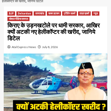
हेलीकॉप्टर की खरीद, जानिये डिटेल
BJP
Dehardun
उत्तराखंड
खबर हटकर
ट्रेंडिंग खबरें
ताज़ा ख़बरें
न्यूज़
सोशल मीडिया वायरल
किराए के उड़नखटोले पर धामी सरकार, आखिर
क्यों अटकी नए हेलीकॉप्टर की खरीद, जानिये
डिटेल
Atal Express News
July 8, 2026