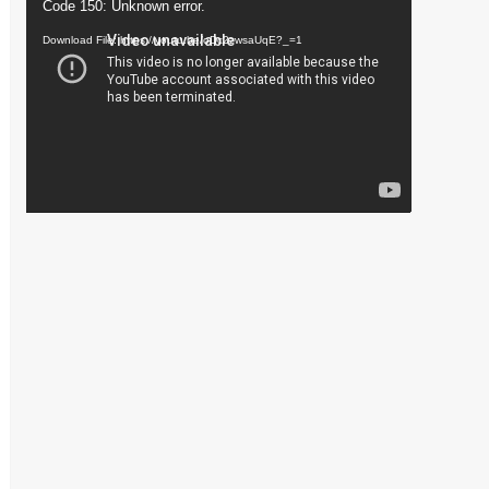
Video
Code 150: Unknown error.
Player
Download File: https://youtu.be/oDc2zwsaUqE?_=1