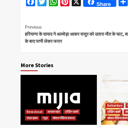
Facebook
Twitter
WhatsApp
Pinterest
X
Share
Continue
Previous
हरियाणा के दामाद ने अल्मोड़ा आकर ससुर को उतारा मौत के घाट, व
Reading
के बाद पत्नी लेकर फरार
More Stories
Dehardun
Newsbeat
आपका शहर
ट्रेंडिंग खबरें
ट्रेंडिंग खबरें
ता
ताज़ा ख़बर
न्यूज़
सोशल मीडिया वायरल
सोशल मीडिया वायर