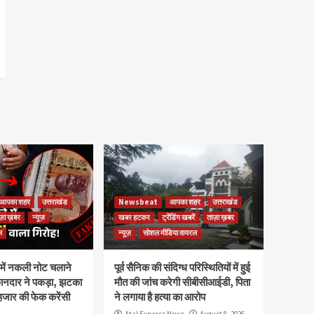
आपका शहर
उत्तराखंड
Newsbeat
आपका शहर
उत्तराखंड
ज़ा ख़बर
न्यूज़
खबर हटकर
ट्रेंडिंग खबरें
ताज़ा ख़बर
ल
न्यूज़
सोशल मीडिया वायरल
ेष में नकली नोट चलाने
पूर्व सैनिक की संदिग्ध परिस्थितियों में हुई
कानदार ने पकड़ा, झटका
मौत की जांच करेगी सीबीसीआईडी, पिता
हजार की फेक करेंसी
ने लगाया है हत्या का आरोप