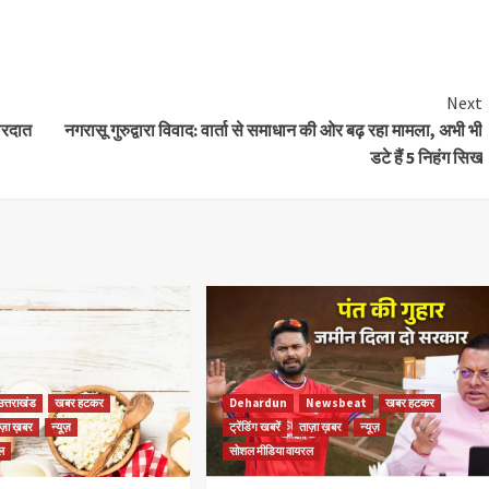
Share
Next
ारदात
नगरासू गुरुद्वारा विवाद: वार्ता से समाधान की ओर बढ़ रहा मामला, अभी भी
डटे हैं 5 निहंग सिख
उत्तराखंड
खबर हटकर
Dehardun
Newsbeat
खबर हटकर
ज़ा ख़बर
न्यूज़
ट्रेंडिंग खबरें
ताज़ा ख़बर
न्यूज़
ल
सोशल मीडिया वायरल