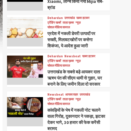
Xiaomi, लॉन्च किया नया Mijia सब-
ब्रांड
Dehardun
उत्तराखंड
खबर हटकर
ट्रेंडिंग खबरें
ताज़ा ख़बर
न्यूज़
सोशल मीडिया वायरल
प्रदेश में नकली डेयरी उत्पादों पर
सख्ती, मिलावटखोरों पर कसेगा
शिकंजा, ये आदेश हुआ जारी
Dehardun
Newsbeat
खबर हटकर
ट्रेंडिंग खबरें
ताज़ा ख़बर
न्यूज़
सोशल मीडिया वायरल
उत्तराखंड के सबसे बड़े आयकर दाता
ऋषभ पंत की सीएम धामी से गुहार, घर
बनाने के लिए जमीन दिला दो सरकार
Newsbeat
आपका शहर
उत्तराखंड
ट्रेंडिंग खबरें
ताज़ा ख़बर
न्यूज़
सोशल मीडिया वायरल
कांवड़ियों के भेष में नकली नोट चलाने
वाला गिरोह, दुकानदार ने पकड़ा, झटका
देकर भागे, 30 हजार की फेक करेंसी
बरामद