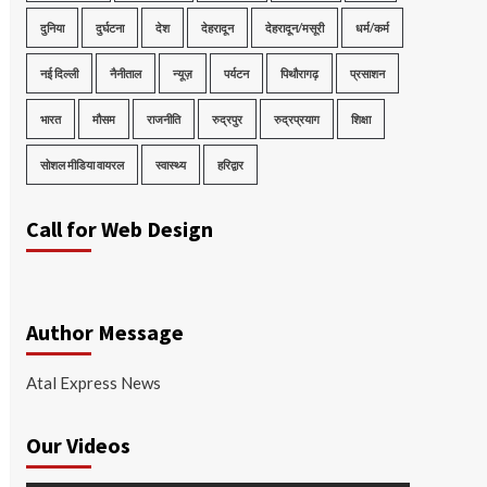
दुनिया
दुर्घटना
देश
देहरादून
देहरादून/मसूरी
धर्म/कर्म
नई दिल्ली
नैनीताल
न्यूज़
पर्यटन
पिथौरागढ़
प्रसाशन
भारत
मौसम
राजनीति
रुद्रपुर
रुद्रप्रयाग
शिक्षा
सोशल मीडिया वायरल
स्वास्थ्य
हरिद्वार
Call for Web Design
Author Message
Atal Express News
Our Videos