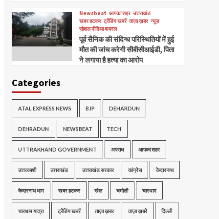
Newsbeat
आपका शहर
उत्तराखंड
खबर हटकर
ट्रेंडिंग खबरें
ताज़ा ख़बर
न्यूज़
सोशल मीडिया वायरल
पूर्व सैनिक की संदिग्ध परिस्थितियों में हुई
मौत की जांच करेगी सीबीसीआईडी, पिता
ने लगाया है हत्या का आरोप
Categories
ATAL EXPRESS NEWS
BJP
DEHARDUN
DEHRADUN
NEWSBEAT
TECH
UTTRAKHAND GOVERNMENT
अपराध
आपका शहर
उत्तरकाशी
उत्तराखंड
उत्तराखंड सरकार
कांग्रेस
केदारनाथ
केदारनाथ धाम
खबर हटकर
खेल
चमोली
चारधाम
चारधाम यात्रा
ट्रेंडिंग खबरें
ताज़ा ख़बर
ताज़ा ख़बरें
दिल्ली