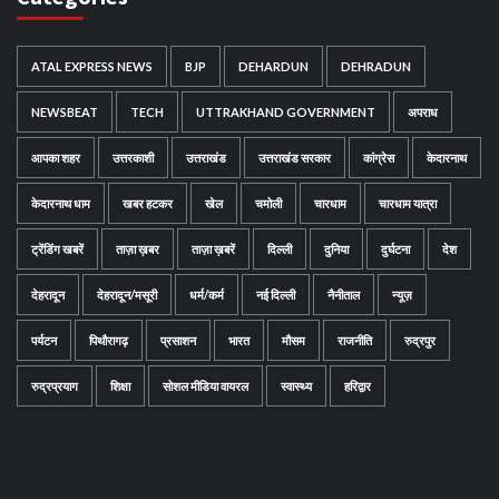
ATAL EXPRESS NEWS
BJP
DEHARDUN
DEHRADUN
NEWSBEAT
TECH
UTTRAKHAND GOVERNMENT
अपराध
आपका शहर
उत्तरकाशी
उत्तराखंड
उत्तराखंड सरकार
कांग्रेस
केदारनाथ
केदारनाथ धाम
खबर हटकर
खेल
चमोली
चारधाम
चारधाम यात्रा
ट्रेंडिंग खबरें
ताज़ा ख़बर
ताज़ा ख़बरें
दिल्ली
दुनिया
दुर्घटना
देश
देहरादून
देहरादून/मसूरी
धर्म/कर्म
नई दिल्ली
नैनीताल
न्यूज़
पर्यटन
पिथौरागढ़
प्रसाशन
भारत
मौसम
राजनीति
रुद्रपुर
रुद्रप्रयाग
शिक्षा
सोशल मीडिया वायरल
स्वास्थ्य
हरिद्वार