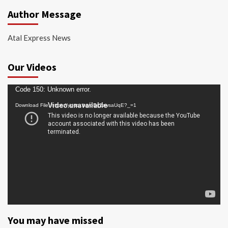
Author Message
Atal Express News
Our Videos
Video
Code 150: Unknown error.
Player
Download File: https://youtu.be/oDc2zwsaUqE?_=1
You may have missed