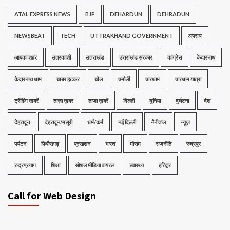
ATAL EXPRESS NEWS
BJP
DEHARDUN
DEHRADUN
NEWSBEAT
TECH
UTTRAKHAND GOVERNMENT
अपराध
आपका शहर
उत्तरकाशी
उत्तराखंड
उत्तराखंड सरकार
कांग्रेस
केदारनाथ
केदारनाथ धाम
खबर हटकर
खेल
चमोली
चारधाम
चारधाम यात्रा
ट्रेंडिंग खबरें
ताज़ा ख़बर
ताज़ा ख़बरें
दिल्ली
दुनिया
दुर्घटना
देश
देहरादून
देहरादून/मसूरी
धर्म/कर्म
नई दिल्ली
नैनीताल
न्यूज़
पर्यटन
पिथौरागढ़
प्रसाशन
भारत
मौसम
राजनीति
रुद्रपुर
रुद्रप्रयाग
शिक्षा
सोशल मीडिया वायरल
स्वास्थ्य
हरिद्वार
Call for Web Design