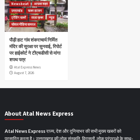
Newsbeat
आपका शहर
उत्तराखंड
खबर हटकर
ट्रेंडिंग खबरें
ताज़ा ख़बर
न्यूज़
सोशल मीडिया वायरल
पौड़ी हाट गांव शंकराचार्य निर्मित
मंदिर की सुरक्षा पर सुनवाई, रिपोर्ट
पर हाईकोर्ट ने टीएचडीसी से मांगा
शपथ पत्र
Atal Express News
August 7, 2026
About Atal News Express
Atal News Express
राज्य, देश और दुनियाभर की सभी मुख्य खबरों को
प्रसारित करता है। उत्तराखण्ड की लोक संस्कृति, विरासतों, लोक परंपराओ के साथ-