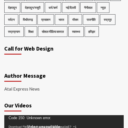
देहरादून
देहरादून/मसूरी
धर्म/कर्म
नई दिल्ली
नैनीताल
न्यूज़
पर्यटन
पिथौरागढ़
प्रसाशन
भारत
मौसम
राजनीति
रुद्रपुर
रुद्रप्रयाग
शिक्षा
सोशल मीडिया वायरल
स्वास्थ्य
हरिद्वार
Call for Web Design
Author Message
Atal Express News
Our Videos
Video
Code 150: Unknown error.
Player
Download File: https://youtu.be/oDc2zwsaUqE?_=1