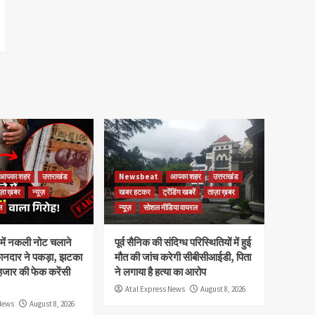
आपका शहर
उत्तराखंड
Newsbeat
आपका शहर
उत्तराखंड
ज़ा ख़बर
न्यूज़
खबर हटकर
ट्रेंडिंग खबरें
ताज़ा ख़बर
ल
न्यूज़
सोशल मीडिया वायरल
ेष में नकली नोट चलाने
पूर्व सैनिक की संदिग्ध परिस्थितियों में हुई
कानदार ने पकड़ा, झटका
मौत की जांच करेगी सीबीसीआईडी, पिता
हजार की फेक करेंसी
ने लगाया है हत्या का आरोप
Atal Express News
August 8, 2026
News
August 8, 2026