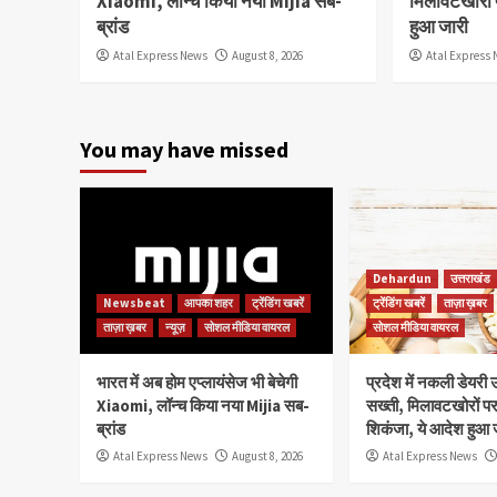
Xiaomi, लॉन्च किया नया Mijia सब-
मिलावटखोरों 
ब्रांड
हुआ जारी
Atal Express News
August 8, 2026
Atal Express
You may have missed
Dehardun
उत्तराखंड
Newsbeat
आपका शहर
ट्रेंडिंग खबरें
ट्रेंडिंग खबरें
ताज़ा ख़बर
ताज़ा ख़बर
न्यूज़
सोशल मीडिया वायरल
सोशल मीडिया वायरल
भारत में अब होम एप्लायंसेज भी बेचेगी
प्रदेश में नकली डेयरी उ
Xiaomi, लॉन्च किया नया Mijia सब-
सख्ती, मिलावटखोरों प
ब्रांड
शिकंजा, ये आदेश हुआ 
Atal Express News
August 8, 2026
Atal Express News