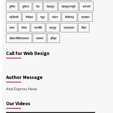
दुनिया
दुर्घटना
देश
देहरादून
देहरादून/मसूरी
धर्म/कर्म
नई दिल्ली
नैनीताल
न्यूज़
पर्यटन
पिथौरागढ़
प्रसाशन
भारत
मौसम
राजनीति
रुद्रपुर
रुद्रप्रयाग
शिक्षा
सोशल मीडिया वायरल
स्वास्थ्य
हरिद्वार
Call for Web Design
Author Message
Atal Express News
Our Videos