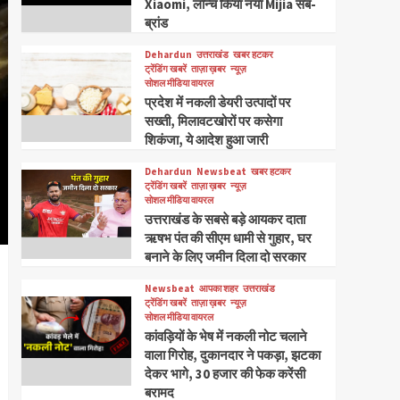
Xiaomi, लॉन्च किया नया Mijia सब-
ब्रांड
Dehardun
उत्तराखंड
खबर हटकर
ट्रेंडिंग खबरें
ताज़ा ख़बर
न्यूज़
सोशल मीडिया वायरल
प्रदेश में नकली डेयरी उत्पादों पर
सख्ती, मिलावटखोरों पर कसेगा
शिकंजा, ये आदेश हुआ जारी
Dehardun
Newsbeat
खबर हटकर
ट्रेंडिंग खबरें
ताज़ा ख़बर
न्यूज़
सोशल मीडिया वायरल
उत्तराखंड के सबसे बड़े आयकर दाता
ऋषभ पंत की सीएम धामी से गुहार, घर
बनाने के लिए जमीन दिला दो सरकार
Newsbeat
आपका शहर
उत्तराखंड
ट्रेंडिंग खबरें
ताज़ा ख़बर
न्यूज़
सोशल मीडिया वायरल
कांवड़ियों के भेष में नकली नोट चलाने
वाला गिरोह, दुकानदार ने पकड़ा, झटका
देकर भागे, 30 हजार की फेक करेंसी
बरामद