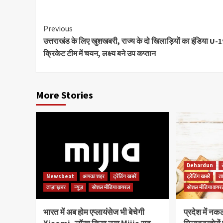
Continue
Previous
उत्तराखंड के लिए खुशखबरी, राज्य के दो खिलाड़ियों का इंडिया U-
Reading
क्रिकेट टीम में चयन, लक्ष्य बने उप कप्तान
More Stories
Dehardun
Newsbeat
आपका शहर
ट्रेंडिंग खबरें
ट्रेंडिंग खबरें
ता
ताज़ा ख़बर
न्यूज़
सोशल मीडिया वायरल
सोशल मीडिया वायर
भारत में अब होम एप्लायंसेज भी बेचेगी
प्रदेश में नक