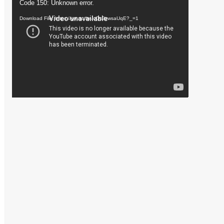
Video
Code 150: Unknown error.
Player
Download File: https://youtu.be/oDc2zwsaUqE?_=1