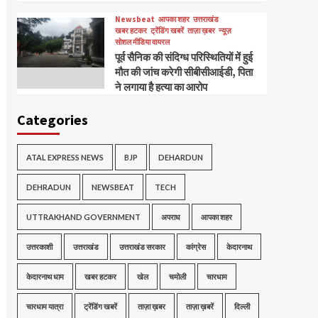
Newsbeat
आपका शहर
उत्तराखंड
खबर हटकर
ट्रेंडिंग खबरें
ताज़ा ख़बर
न्यूज़
सोशल मीडिया वायरल
पूर्व सैनिक की संदिग्ध परिस्थितियों में हुई
मौत की जांच करेगी सीबीसीआईडी, पिता
ने लगाया है हत्या का आरोप
Categories
ATAL EXPRESS NEWS
BJP
DEHARDUN
DEHRADUN
NEWSBEAT
TECH
UTTRAKHAND GOVERNMENT
अपराध
आपका शहर
उत्तरकाशी
उत्तराखंड
उत्तराखंड सरकार
कांग्रेस
केदारनाथ
केदारनाथ धाम
खबर हटकर
खेल
चमोली
चारधाम
चारधाम यात्रा
ट्रेंडिंग खबरें
ताज़ा ख़बर
ताज़ा ख़बरें
दिल्ली