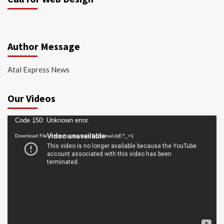
Author Message
Atal Express News
Our Videos
Video
Code 150: Unknown error.
Player
Download File: https://youtu.be/oDc2zwsaUqE?_=1