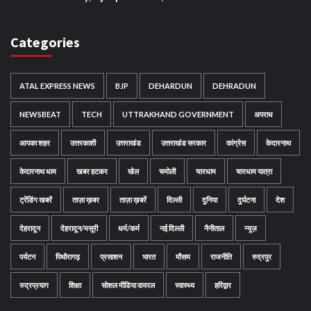
Categories
ATAL EXPRESS NEWS
BJP
DEHARDUN
DEHRADUN
NEWSBEAT
TECH
UTTRAKHAND GOVERNMENT
अपराध
आपका शहर
उत्तरकाशी
उत्तराखंड
उत्तराखंड सरकार
कांग्रेस
केदारनाथ
केदारनाथ धाम
खबर हटकर
खेल
चमोली
चारधाम
चारधाम यात्रा
ट्रेंडिंग खबरें
ताज़ा ख़बर
ताज़ा ख़बरें
दिल्ली
दुनिया
दुर्घटना
देश
देहरादून
देहरादून/मसूरी
धर्म/कर्म
नई दिल्ली
नैनीताल
न्यूज़
पर्यटन
पिथौरागढ़
प्रसाशन
भारत
मौसम
राजनीति
रुद्रपुर
रुद्रप्रयाग
शिक्षा
सोशल मीडिया वायरल
स्वास्थ्य
हरिद्वार