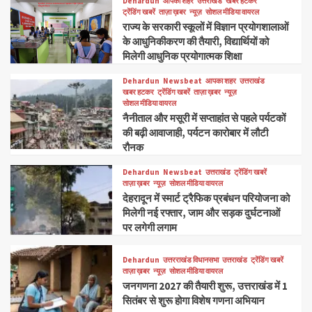
Dehardun
आपका शहर
उत्तराखंड
खबर हटकर
ट्रेंडिंग खबरें
ताज़ा ख़बर
न्यूज़
सोशल मीडिया वायरल
राज्य के सरकारी स्कूलों में विज्ञान प्रयोगशालाओं
के आधुनिकीकरण की तैयारी, विद्यार्थियों को
मिलेगी आधुनिक प्रयोगात्मक शिक्षा
Dehardun
Newsbeat
आपका शहर
उत्तराखंड
खबर हटकर
ट्रेंडिंग खबरें
ताज़ा ख़बर
न्यूज़
सोशल मीडिया वायरल
नैनीताल और मसूरी में सप्ताहांत से पहले पर्यटकों
की बढ़ी आवाजाही, पर्यटन कारोबार में लौटी
रौनक
Dehardun
Newsbeat
उत्तराखंड
ट्रेंडिंग खबरें
ताज़ा ख़बर
न्यूज़
सोशल मीडिया वायरल
देहरादून में स्मार्ट ट्रैफिक प्रबंधन परियोजना को
मिलेगी नई रफ्तार, जाम और सड़क दुर्घटनाओं
पर लगेगी लगाम
Dehardun
उत्तरराखंड विधानसभा
उत्तराखंड
ट्रेंडिंग खबरें
ताज़ा ख़बर
न्यूज़
सोशल मीडिया वायरल
जनगणना 2027 की तैयारी शुरू, उत्तराखंड में 1
सितंबर से शुरू होगा विशेष गणना अभियान