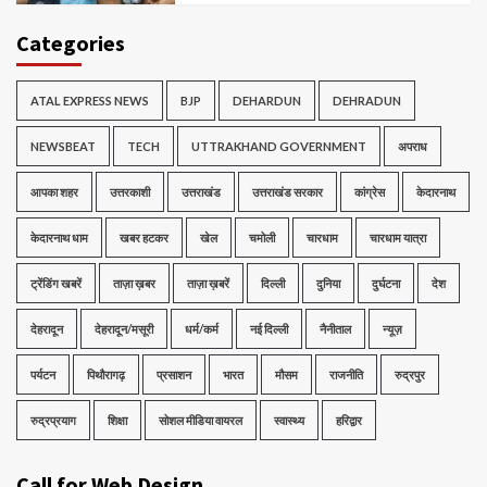
Categories
ATAL EXPRESS NEWS
BJP
DEHARDUN
DEHRADUN
NEWSBEAT
TECH
UTTRAKHAND GOVERNMENT
अपराध
आपका शहर
उत्तरकाशी
उत्तराखंड
उत्तराखंड सरकार
कांग्रेस
केदारनाथ
केदारनाथ धाम
खबर हटकर
खेल
चमोली
चारधाम
चारधाम यात्रा
ट्रेंडिंग खबरें
ताज़ा ख़बर
ताज़ा ख़बरें
दिल्ली
दुनिया
दुर्घटना
देश
देहरादून
देहरादून/मसूरी
धर्म/कर्म
नई दिल्ली
नैनीताल
न्यूज़
पर्यटन
पिथौरागढ़
प्रसाशन
भारत
मौसम
राजनीति
रुद्रपुर
रुद्रप्रयाग
शिक्षा
सोशल मीडिया वायरल
स्वास्थ्य
हरिद्वार
Call for Web Design