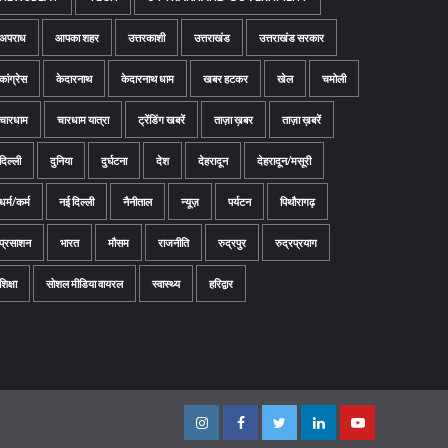
अपराध
आपका शहर
उत्तरकाशी
उत्तराखंड
उत्तराखंड सरकार
कांग्रेस
केदारनाथ
केदारनाथ धाम
खबर हटकर
खेल
चमोली
चारधाम
चारधाम यात्रा
ट्रेंडिंग खबरें
ताज़ा ख़बर
ताज़ा ख़बरें
दिल्ली
दुनिया
दुर्घटना
देश
देहरादून
देहरादून/मसूरी
धर्म/कर्म
नई दिल्ली
नैनीताल
न्यूज़
पर्यटन
पिथौरागढ़
प्रसाशन
भारत
मौसम
राजनीति
रुद्रपुर
रुद्रप्रयाग
शिक्षा
सोशल मीडिया वायरल
स्वास्थ्य
हरिद्वार
Instagram
Facebook
Twitter
Linkedin
Youtube