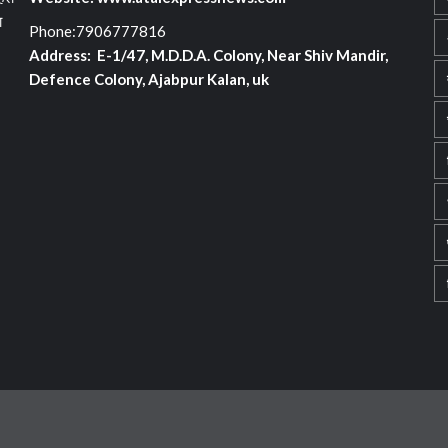
ा
Phone:7906777816
Address: E-1/47, M.D.D.A. Colony, Near Shiv Mandir,
Defence Colony, Ajabpur Kalan, uk