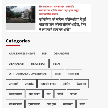
Newsbeat
आपका शहर
उत्तराखंड
खबर हटकर
ट्रेंडिंग खबरें
ताज़ा ख़बर
न्यूज़
सोशल मीडिया वायरल
पूर्व सैनिक की संदिग्ध परिस्थितियों में हुई
मौत की जांच करेगी सीबीसीआईडी, पिता
ने लगाया है हत्या का आरोप
Categories
ATAL EXPRESS NEWS
BJP
DEHARDUN
DEHRADUN
NEWSBEAT
TECH
UTTRAKHAND GOVERNMENT
अपराध
आपका शहर
उत्तरकाशी
उत्तराखंड
उत्तराखंड सरकार
कांग्रेस
केदारनाथ
केदारनाथ धाम
खबर हटकर
खेल
चमोली
चारधाम
चारधाम यात्रा
ट्रेंडिंग खबरें
ताज़ा ख़बर
ताज़ा ख़बरें
दिल्ली