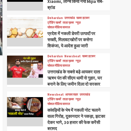
Xiaomi, लॉन्च किया नया Mijia सब-
ब्रांड
Dehardun
उत्तराखंड
खबर हटकर
ट्रेंडिंग खबरें
ताज़ा ख़बर
न्यूज़
सोशल मीडिया वायरल
प्रदेश में नकली डेयरी उत्पादों पर
सख्ती, मिलावटखोरों पर कसेगा
शिकंजा, ये आदेश हुआ जारी
Dehardun
Newsbeat
खबर हटकर
ट्रेंडिंग खबरें
ताज़ा ख़बर
न्यूज़
सोशल मीडिया वायरल
उत्तराखंड के सबसे बड़े आयकर दाता
ऋषभ पंत की सीएम धामी से गुहार, घर
बनाने के लिए जमीन दिला दो सरकार
Newsbeat
आपका शहर
उत्तराखंड
ट्रेंडिंग खबरें
ताज़ा ख़बर
न्यूज़
सोशल मीडिया वायरल
कांवड़ियों के भेष में नकली नोट चलाने
वाला गिरोह, दुकानदार ने पकड़ा, झटका
देकर भागे, 30 हजार की फेक करेंसी
बरामद