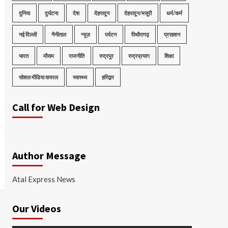
दुनिया
दुर्घटना
देश
देहरादून
देहरादून/मसूरी
धर्म/कर्म
नई दिल्ली
नैनीताल
न्यूज़
पर्यटन
पिथौरागढ़
प्रसाशन
भारत
मौसम
राजनीति
रुद्रपुर
रुद्रप्रयाग
शिक्षा
सोशल मीडिया वायरल
स्वास्थ्य
हरिद्वार
Call for Web Design
Author Message
Atal Express News
Our Videos