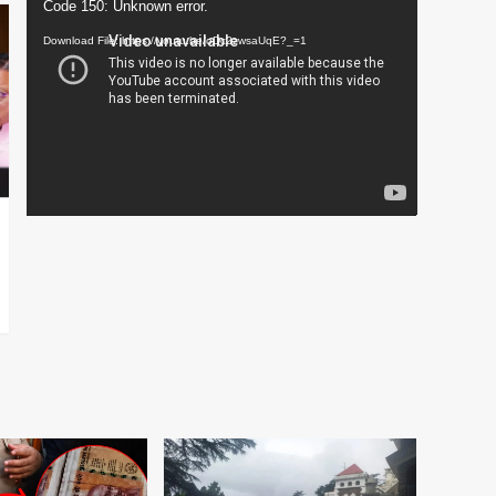
Video
Code 150: Unknown error.
Player
Download File: https://youtu.be/oDc2zwsaUqE?_=1