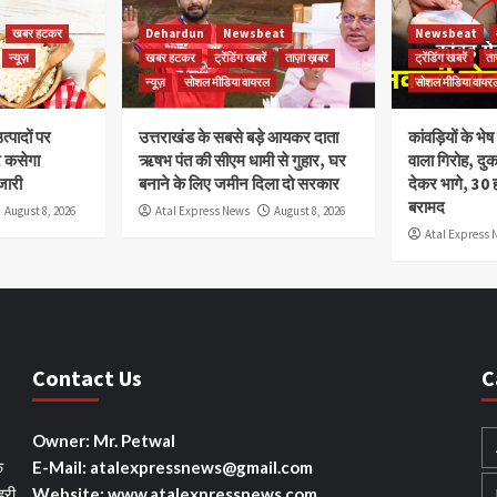
खबर हटकर
Dehardun
Newsbeat
Newsbeat
न्यूज़
खबर हटकर
ट्रेंडिंग खबरें
ताज़ा ख़बर
ट्रेंडिंग खबरें
ता
न्यूज़
सोशल मीडिया वायरल
सोशल मीडिया वायर
त्पादों पर
उत्तराखंड के सबसे बड़े आयकर दाता
कांवड़ियों के भ
र कसेगा
ऋषभ पंत की सीएम धामी से गुहार, घर
वाला गिरोह, दु
जारी
बनाने के लिए जमीन दिला दो सरकार
देकर भागे, 30 
बरामद
August 8, 2026
Atal Express News
August 8, 2026
Atal Express 
Contact Us
C
Owner: Mr. Petwal
े
E-Mail: atalexpressnews@gmail.com
हरी
Website: www.atalexpressnews.com