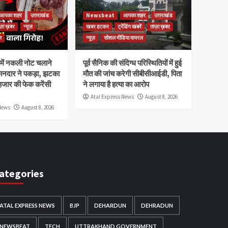
आपका शहर
उत्तराखंड
Newsbeat
आपका शहर
उत्तराखंड
ज़ा ख़बर
न्यूज़
खबर हटकर
ट्रेंडिंग खबरें
ताज़ा ख़बर
ल
न्यूज़
सोशल मीडिया वायरल
ेष में नकली नोट चलाने
पूर्व सैनिक की संदिग्ध परिस्थितियों में हुई
कानदार ने पकड़ा, झटका
मौत की जांच करेगी सीबीसीआईडी, पिता
हजार की फेक करेंसी
ने लगाया है हत्या का आरोप
Atal Express News
August 8, 2026
News
August 8, 2026
ategories
ATAL EXPRESS NEWS
BJP
DEHARDUN
DEHRADUN
NEWSBEAT
TECH
UTTRAKHAND GOVERNMENT