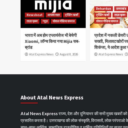
Dehardun
उत्तराखंड
Newsbeat
आपका शहर
ट्रेंडिंग खबरें
ट्रेंडिंग खबरें
ताज़ा ख़बर
ताज़ा ख़बर
न्यूज़
सोशल मीडिया वायरल
सोशल मीडिया वायरल
भारत में अब होम एप्लायंसेज भी बेचेगी
प्रदेश में नकली डेयरी उ
Xiaomi, लॉन्च किया नया Mijia सब-
सख्ती, मिलावटखोरों प
ब्रांड
शिकंजा, ये आदेश हुआ 
Atal Express News
August 8, 2026
Atal Express News
About Atal News Express
Atal News Express
राज्य, देश और दुनियाभर की सभी मुख्य खबरों को
प्रसारित करता है। उत्तराखण्ड की लोक संस्कृति, विरासतों, लोक परंपराओ क
साथ-साथ आर्थिक, सामाजिक राजनीतिक व धार्मिक गतिविधियों का सजग प्र