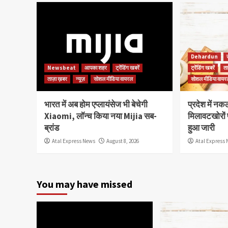
Dehardun
Newsbeat
आपका शहर
ट्रेंडिंग खबरें
ट्रेंडिंग खबरें
ता
ताज़ा ख़बर
न्यूज़
सोशल मीडिया वायरल
सोशल मीडिया वायर
भारत में अब होम एप्लायंसेज भी बेचेगी
प्रदेश में नक
Xiaomi, लॉन्च किया नया Mijia सब-
मिलावटखोरों 
ब्रांड
हुआ जारी
Atal Express News
August 8, 2026
Atal Express
You may have missed