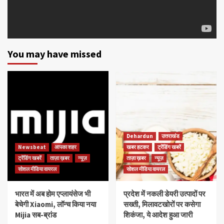
You may have missed
Dehardun
उत्तराखंड
Newsbeat
आपका शहर
खबर हटकर
ट्रेंडिंग खबरें
ट्रेंडिंग खबरें
ताज़ा ख़बर
न्यूज़
ताज़ा ख़बर
न्यूज़
सोशल मीडिया वायरल
सोशल मीडिया वायरल
भारत में अब होम एप्लायंसेज भी
प्रदेश में नकली डेयरी उत्पादों पर
बेचेगी Xiaomi, लॉन्च किया नया
सख्ती, मिलावटखोरों पर कसेगा
Mijia सब-ब्रांड
शिकंजा, ये आदेश हुआ जारी