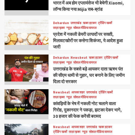
भारत में अब होम एप्लायंसेज भी बेचेगी Xiaomi,
लॉन्च किया नया Mijia सब-ब्रांड
Dehardun
उत्तराखंड
खबर हटकर
ट्रेंडिंग खबरें
ताज़ा ख़बर
न्यूज़
सोशल मीडिया वायरल
प्रदेश में नकली डेयरी उत्पादों पर सख्ती,
मिलावटखोरों पर कसेगा शिकंजा, ये आदेश हुआ
जारी
Dehardun
Newsbeat
खबर हटकर
ट्रेंडिंग खबरें
ताज़ा ख़बर
न्यूज़
सोशल मीडिया वायरल
उत्तराखंड के सबसे बड़े आयकर दाता ऋषभ पंत
की सीएम धामी से गुहार, घर बनाने के लिए जमीन
दिला दो सरकार
Newsbeat
आपका शहर
उत्तराखंड
ट्रेंडिंग खबरें
ताज़ा ख़बर
न्यूज़
सोशल मीडिया वायरल
कांवड़ियों के भेष में नकली नोट चलाने वाला
गिरोह, दुकानदार ने पकड़ा, झटका देकर भागे,
30 हजार की फेक करेंसी बरामद
Newsbeat
आपका शहर
उत्तराखंड
खबर हटकर
ट्रेंडिंग खबरें
ताज़ा ख़बर
न्यूज़
सोशल मीडिया वायरल