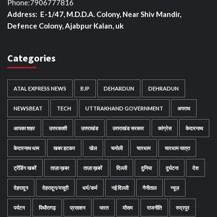
Phone:7906777816
Address: E-1/47, M.D.D.A. Colony, Near Shiv Mandir,
Defence Colony, Ajabpur Kalan, uk
Categories
ATAL EXPRESS NEWS
BJP
DEHARDUN
DEHRADUN
NEWSBEAT
TECH
UTTRAKHAND GOVERNMENT
अपराध
आपका शहर
उत्तरकाशी
उत्तराखंड
उत्तराखंड सरकार
कांग्रेस
केदारनाथ
केदारनाथ धाम
खबर हटकर
खेल
चमोली
चारधाम
चारधाम यात्रा
ट्रेंडिंग खबरें
ताज़ा ख़बर
ताज़ा ख़बरें
दिल्ली
दुनिया
दुर्घटना
देश
देहरादून
देहरादून/मसूरी
धर्म/कर्म
नई दिल्ली
नैनीताल
न्यूज़
पर्यटन
पिथौरागढ़
प्रसाशन
भारत
मौसम
राजनीति
रुद्रपुर