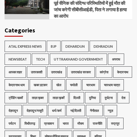
पूर्व सैनिक की संदिग्ध परिस्थितियों में हुई मौत की
जांच करेगी सीबीसीआईडी, पिता ने लगाया है हत्या
का आरोप
Categories
ATAL EXPRESS NEWS
BJP
DEHARDUN
DEHRADUN
NEWSBEAT
TECH
UTTRAKHAND GOVERNMENT
अपराध
आपका शहर
उत्तरकाशी
उत्तराखंड
उत्तराखंड सरकार
कांग्रेस
केदारनाथ
केदारनाथ धाम
खबर हटकर
खेल
चमोली
चारधाम
चारधाम यात्रा
ट्रेंडिंग खबरें
ताज़ा ख़बर
ताज़ा ख़बरें
दिल्ली
दुनिया
दुर्घटना
देश
देहरादून
देहरादून/मसूरी
धर्म/कर्म
नई दिल्ली
नैनीताल
न्यूज़
पर्यटन
पिथौरागढ़
प्रसाशन
भारत
मौसम
राजनीति
रुद्रपुर
रुद्रप्रयाग
शिक्षा
सोशल मीडिया वायरल
स्वास्थ्य
हरिद्वार