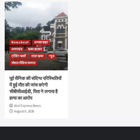
Newsbeat
आपका शहर
उत्तराखंड
खबर हटकर
ट्रेंडिंग खबरें
ताज़ा ख़बर
न्यूज़
सोशल मीडिया वायरल
पूर्व सैनिक की संदिग्ध परिस्थितियों
में हुई मौत की जांच करेगी
सीबीसीआईडी, पिता ने लगाया है
हत्या का आरोप
Atal Express News
August 8, 2026