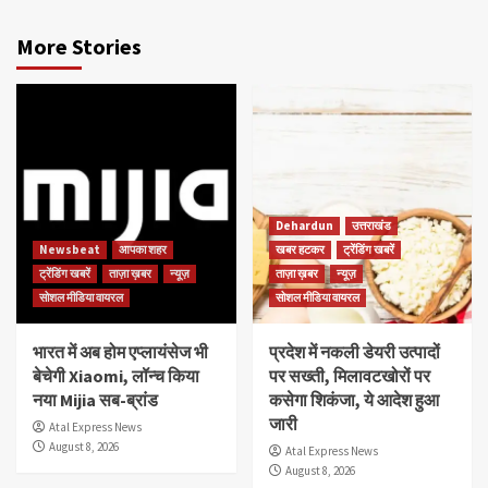
More Stories
Dehardun
उत्तराखंड
Newsbeat
आपका शहर
खबर हटकर
ट्रेंडिंग खबरें
ट्रेंडिंग खबरें
ताज़ा ख़बर
न्यूज़
ताज़ा ख़बर
न्यूज़
सोशल मीडिया वायरल
सोशल मीडिया वायरल
भारत में अब होम एप्लायंसेज भी
प्रदेश में नकली डेयरी उत्पादों
बेचेगी Xiaomi, लॉन्च किया
पर सख्ती, मिलावटखोरों पर
नया Mijia सब-ब्रांड
कसेगा शिकंजा, ये आदेश हुआ
जारी
Atal Express News
August 8, 2026
Atal Express News
August 8, 2026