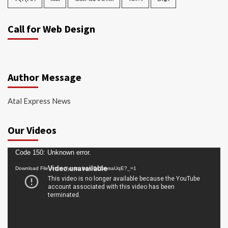
Call for Web Design
Author Message
Atal Express News
Our Videos
Video
Code 150: Unknown error.
Player
Download File: https://youtu.be/oDc2zwsaUqE?_=1