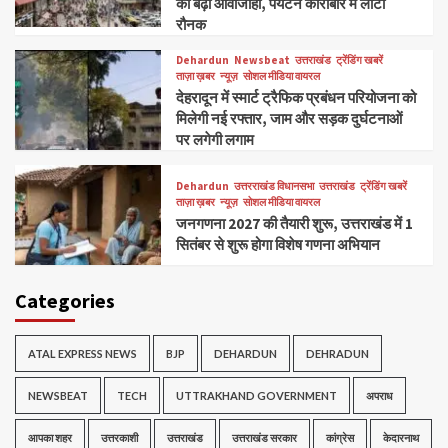
की बढ़ी आवाजाही, पर्यटन कारोबार में लौटी
रौनक
Dehardun
Newsbeat
उत्तराखंड
ट्रेंडिंग खबरें
ताज़ा ख़बर
न्यूज़
सोशल मीडिया वायरल
देहरादून में स्मार्ट ट्रैफिक प्रबंधन परियोजना को
मिलेगी नई रफ्तार, जाम और सड़क दुर्घटनाओं
पर लगेगी लगाम
Dehardun
उत्तरराखंड विधानसभा
उत्तराखंड
ट्रेंडिंग खबरें
ताज़ा ख़बर
न्यूज़
सोशल मीडिया वायरल
जनगणना 2027 की तैयारी शुरू, उत्तराखंड में 1
सितंबर से शुरू होगा विशेष गणना अभियान
Categories
ATAL EXPRESS NEWS
BJP
DEHARDUN
DEHRADUN
NEWSBEAT
TECH
UTTRAKHAND GOVERNMENT
अपराध
आपका शहर
उत्तरकाशी
उत्तराखंड
उत्तराखंड सरकार
कांग्रेस
केदारनाथ