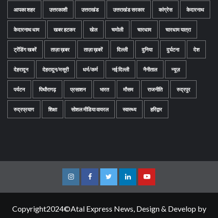
आपका शहर
उत्तरकाशी
उत्तराखंड
उत्तराखंड सरकार
कांग्रेस
केदारनाथ
केदारनाथ धाम
खबर हटकर
खेल
चमोली
चारधाम
चारधाम यात्रा
ट्रेंडिंग खबरें
ताज़ा ख़बर
ताज़ा ख़बरें
दिल्ली
दुनिया
दुर्घटना
देश
देहरादून
देहरादून/मसूरी
धर्म/कर्म
नई दिल्ली
नैनीताल
न्यूज़
पर्यटन
पिथौरागढ़
प्रसाशन
भारत
मौसम
राजनीति
रुद्रपुर
रुद्रप्रयाग
शिक्षा
सोशल मीडिया वायरल
स्वास्थ्य
हरिद्वार
Instagram
Facebook
Twitter
Linkedin
Youtube
Copyright2024©Atal Express News, Design & Develop by