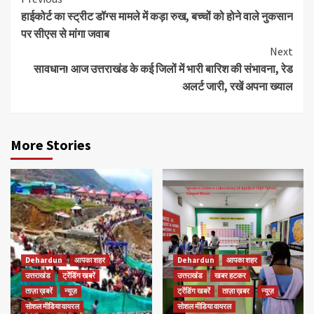
Continue
हाईकोर्ट का स्ट्रीट डॉग्स मामले में कड़ा रुख, बच्चों को होने वाले नुकसान
Reading
पर सीएस से मांगा जवाब
Next
सावधान! आज उत्तराखंड के कई जिलों में भारी बारिश की संभावना, रेड
अलर्ट जारी, रखें अपना ख्याल
More Stories
Dehardun
आपका शहर
Dehardun
आपका शहर
उत्तराखंड
ट्रेंडिंग खबरें
उत्तराखंड
खबर हटकर
ताज़ा ख़बरें
न्यूज़
ट्रेंडिंग खबरें
ताज़ा ख़बर
न्यूज़
सोशल मीडिया वायरल
सोशल मीडिया वायरल