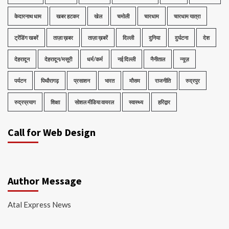
केदारनाथ धाम
खबर हटकर
खेल
चमोली
चारधाम
चारधाम यात्रा
ट्रेंडिंग खबरें
ताज़ा ख़बर
ताज़ा ख़बरें
दिल्ली
दुनिया
दुर्घटना
देश
देहरादून
देहरादून/मसूरी
धर्म/कर्म
नई दिल्ली
नैनीताल
न्यूज़
पर्यटन
पिथौरागढ़
प्रसाशन
भारत
मौसम
राजनीति
रुद्रपुर
रुद्रप्रयाग
शिक्षा
सोशल मीडिया वायरल
स्वास्थ्य
हरिद्वार
Call for Web Design
Author Message
Atal Express News