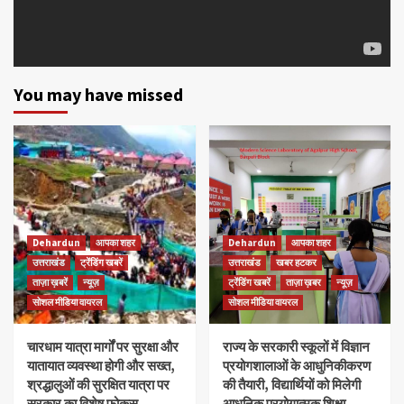
You may have missed
Dehardun
आपका शहर
Dehardun
आपका शहर
उत्तराखंड
ट्रेंडिंग खबरें
उत्तराखंड
खबर हटकर
ताज़ा ख़बरें
न्यूज़
ट्रेंडिंग खबरें
ताज़ा ख़बर
न्यूज़
सोशल मीडिया वायरल
सोशल मीडिया वायरल
चारधाम यात्रा मार्गों पर सुरक्षा और
राज्य के सरकारी स्कूलों में विज्ञान
यातायात व्यवस्था होगी और सख्त,
प्रयोगशालाओं के आधुनिकीकरण
श्रद्धालुओं की सुरक्षित यात्रा पर
की तैयारी, विद्यार्थियों को मिलेगी
सरकार का विशेष फोकस
आधुनिक प्रयोगात्मक शिक्षा