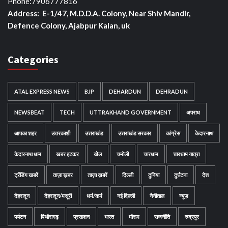
Phone:7906777816
Address: E-1/47, M.D.D.A. Colony, Near Shiv Mandir,
Defence Colony, Ajabpur Kalan, uk
Categories
ATAL EXPRESS NEWS
BJP
DEHARDUN
DEHRADUN
NEWSBEAT
TECH
UTTRAKHAND GOVERNMENT
अपराध
आपका शहर
उत्तरकाशी
उत्तराखंड
उत्तराखंड सरकार
कांग्रेस
केदारनाथ
केदारनाथ धाम
खबर हटकर
खेल
चमोली
चारधाम
चारधाम यात्रा
ट्रेंडिंग खबरें
ताज़ा ख़बर
ताज़ा ख़बरें
दिल्ली
दुनिया
दुर्घटना
देश
देहरादून
देहरादून/मसूरी
धर्म/कर्म
नई दिल्ली
नैनीताल
न्यूज़
पर्यटन
पिथौरागढ़
प्रसाशन
भारत
मौसम
राजनीति
रुद्रपुर