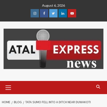
Skip
August 6, 2026
to
content
Instagram
Facebook
Twitter
Linkedin
Youtube
Primary
Menu
HOME
BLOG
TATA SUMO FELL INTO A DITCH NEAR DUWAKOTI