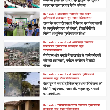
व्यवस्था होगी और सख्त, श्रद्धालुओं की सुरक्षित
यात्रा पर सरकार का विशेष फोकस
Dehardun
आपका शहर
उत्तराखंड
खबर हटकर
ट्रेंडिंग खबरें
ताज़ा ख़बर
न्यूज़
सोशल मीडिया वायरल
राज्य के सरकारी स्कूलों में विज्ञान प्रयोगशालाओं
के आधुनिकीकरण की तैयारी, विद्यार्थियों को
मिलेगी आधुनिक प्रयोगात्मक शिक्षा
Dehardun
Newsbeat
आपका शहर
उत्तराखंड
खबर हटकर
ट्रेंडिंग खबरें
ताज़ा ख़बर
न्यूज़
सोशल मीडिया वायरल
नैनीताल और मसूरी में सप्ताहांत से पहले पर्यटकों
की बढ़ी आवाजाही, पर्यटन कारोबार में लौटी
रौनक
Dehardun
Newsbeat
उत्तराखंड
ट्रेंडिंग खबरें
ताज़ा ख़बर
न्यूज़
सोशल मीडिया वायरल
देहरादून में स्मार्ट ट्रैफिक प्रबंधन परियोजना को
मिलेगी नई रफ्तार, जाम और सड़क दुर्घटनाओं
पर लगेगी लगाम
Dehardun
उत्तरराखंड विधानसभा
उत्तराखंड
ट्रेंडिंग खबरें
ताज़ा ख़बर
न्यूज़
सोशल मीडिया वायरल