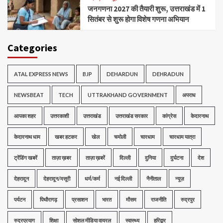
जनगणना 2027 की तैयारी शुरू, उत्तराखंड में 1
सितंबर से शुरू होगा विशेष गणना अभियान
Categories
ATAL EXPRESS NEWS
BJP
DEHARDUN
DEHRADUN
NEWSBEAT
TECH
UTTRAKHAND GOVERNMENT
अपराध
आपका शहर
उत्तरकाशी
उत्तराखंड
उत्तराखंड सरकार
कांग्रेस
केदारनाथ
केदारनाथ धाम
खबर हटकर
खेल
चमोली
चारधाम
चारधाम यात्रा
ट्रेंडिंग खबरें
ताज़ा ख़बर
ताज़ा ख़बरें
दिल्ली
दुनिया
दुर्घटना
देश
देहरादून
देहरादून/मसूरी
धर्म/कर्म
नई दिल्ली
नैनीताल
न्यूज़
पर्यटन
पिथौरागढ़
प्रसाशन
भारत
मौसम
राजनीति
रुद्रपुर
रुद्रप्रयाग
शिक्षा
सोशल मीडिया वायरल
स्वास्थ्य
हरिद्वार