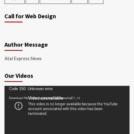
Call for Web Design
Author Message
Atal Express News
Our Videos
Video
Code 150: Unknown error.
Player
Download File: https://youtu.be/oDc2zwsaUqE?_=1