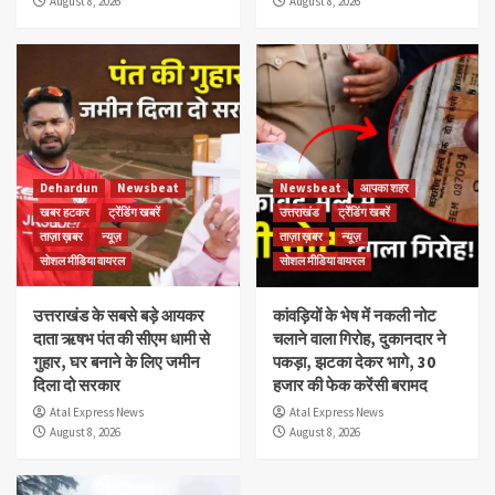
August 8, 2026
August 8, 2026
Dehardun
Newsbeat
Newsbeat
आपका शहर
खबर हटकर
ट्रेंडिंग खबरें
उत्तराखंड
ट्रेंडिंग खबरें
ताज़ा ख़बर
न्यूज़
ताज़ा ख़बर
न्यूज़
सोशल मीडिया वायरल
सोशल मीडिया वायरल
उत्तराखंड के सबसे बड़े आयकर
कांवड़ियों के भेष में नकली नोट
दाता ऋषभ पंत की सीएम धामी से
चलाने वाला गिरोह, दुकानदार ने
गुहार, घर बनाने के लिए जमीन
पकड़ा, झटका देकर भागे, 30
दिला दो सरकार
हजार की फेक करेंसी बरामद
Atal Express News
Atal Express News
August 8, 2026
August 8, 2026