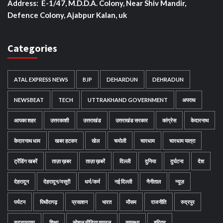
Address: E-1/47, M.D.D.A. Colony, Near Shiv Mandir,
Defence Colony, Ajabpur Kalan, uk
Categories
ATAL EXPRESS NEWS
BJP
DEHARDUN
DEHRADUN
NEWSBEAT
TECH
UTTRAKHAND GOVERNMENT
अपराध
आपका शहर
उत्तरकाशी
उत्तराखंड
उत्तराखंड सरकार
कांग्रेस
केदारनाथ
केदारनाथ धाम
खबर हटकर
खेल
चमोली
चारधाम
चारधाम यात्रा
ट्रेंडिंग खबरें
ताज़ा ख़बर
ताज़ा ख़बरें
दिल्ली
दुनिया
दुर्घटना
देश
देहरादून
देहरादून/मसूरी
धर्म/कर्म
नई दिल्ली
नैनीताल
न्यूज़
पर्यटन
पिथौरागढ़
प्रसाशन
भारत
मौसम
राजनीति
रुद्रपुर
रुद्रप्रयाग
शिक्षा
सोशल मीडिया वायरल
स्वास्थ्य
हरिद्वार