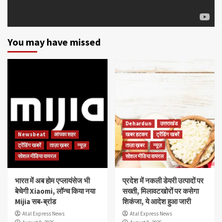
You may have missed
Dehardun
उत्तराखंड
Newsbeat
आपका शहर
खबर हटकर
ट्रेंडिंग खबरें
ट्रेंडिंग खबरें
ताज़ा ख़बर
न्यूज़
ताज़ा ख़बर
न्यूज़
सोशल मीडिया वायरल
सोशल मीडिया वायरल
भारत में अब होम एप्लायंसेज भी
प्रदेश में नकली डेयरी उत्पादों पर
बेचेगी Xiaomi, लॉन्च किया नया
सख्ती, मिलावटखोरों पर कसेगा
Mijia सब-ब्रांड
शिकंजा, ये आदेश हुआ जारी
Atal Express News
Atal Express News