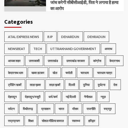
जांच करेगी सीबीसीआईडी, पिता ने लगाया है हत्या
का आरोप
Categories
ATAL EXPRESS NEWS
BJP
DEHARDUN
DEHRADUN
NEWSBEAT
TECH
UTTRAKHAND GOVERNMENT
अपराध
आपका शहर
उत्तरकाशी
उत्तराखंड
उत्तराखंड सरकार
कांग्रेस
केदारनाथ
केदारनाथ धाम
खबर हटकर
खेल
चमोली
चारधाम
चारधाम यात्रा
ट्रेंडिंग खबरें
ताज़ा ख़बर
ताज़ा ख़बरें
दिल्ली
दुनिया
दुर्घटना
देश
देहरादून
देहरादून/मसूरी
धर्म/कर्म
नई दिल्ली
नैनीताल
न्यूज़
पर्यटन
पिथौरागढ़
प्रसाशन
भारत
मौसम
राजनीति
रुद्रपुर
रुद्रप्रयाग
शिक्षा
सोशल मीडिया वायरल
स्वास्थ्य
हरिद्वार