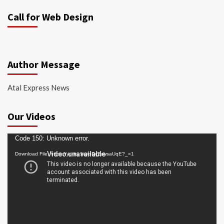
Call for Web Design
Author Message
Atal Express News
Our Videos
Video
Code 150: Unknown error.
Player
Download File: https://youtu.be/oDc2zwsaUqE?_=1