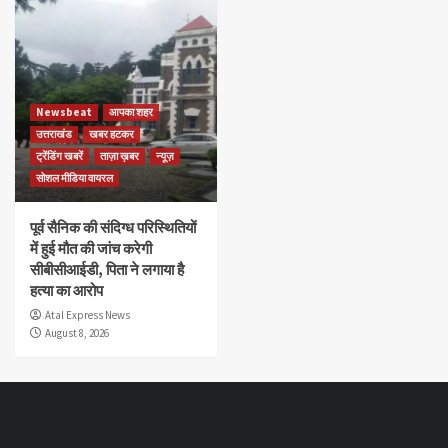
Newsbeat
आपका शहर
उत्तराखंड
खबर हटकर
ट्रेंडिंग खबरें
ताज़ा ख़बर
न्यूज़
सोशल मीडिया वायरल
पूर्व सैनिक की संदिग्ध परिस्थितियों
में हुई मौत की जांच करेगी
सीबीसीआईडी, पिता ने लगाया है
हत्या का आरोप
Atal Express News
August 8, 2026