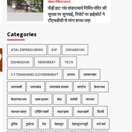
सोशल मीडिया वायरल
पौड़ी हाट गांव शंकराचार्य निर्मित मंदिर की
सुरक्षा पर सुनवाई, रिपोर्ट पर हाईकोर्ट ने
टीएचडीसी से मांगा शपथ पत्र
Categories
ATAL EXPRESS NEWS
BJP
DEHARDUN
DEHRADUN
NEWSBEAT
TECH
UTTRAKHAND GOVERNMENT
अपराध
आपका शहर
उत्तरकाशी
उत्तराखंड
उत्तराखंड सरकार
कांग्रेस
केदारनाथ
केदारनाथ धाम
खबर हटकर
खेल
चमोली
चारधाम
चारधाम यात्रा
ट्रेंडिंग खबरें
ताज़ा ख़बर
ताज़ा ख़बरें
दिल्ली
दुनिया
दुर्घटना
देश
देहरादून
देहरादून/मसूरी
धर्म/कर्म