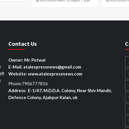
Atal Express News
August 7, 2026
Atal Express 
Contact Us
C
Owner: Mr. Petwal
े
E-Mail: atalexpressnews@gmail.com
हरी
Website: www.atalexpressnews.com
ा
Phone:7906777816
Address: E-1/47, M.D.D.A. Colony, Near Shiv Mandir,
Defence Colony, Ajabpur Kalan, uk