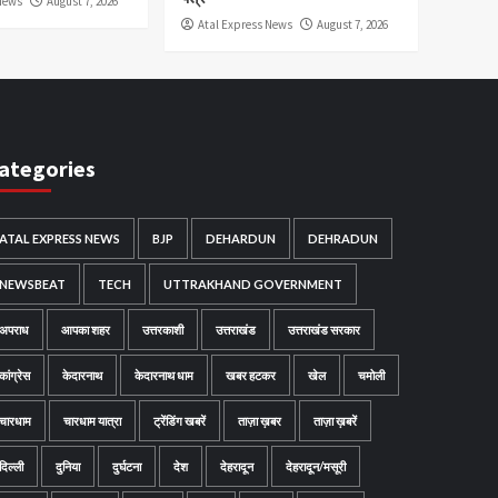
News
August 7, 2026
Atal Express News
August 7, 2026
ategories
ATAL EXPRESS NEWS
BJP
DEHARDUN
DEHRADUN
NEWSBEAT
TECH
UTTRAKHAND GOVERNMENT
अपराध
आपका शहर
उत्तरकाशी
उत्तराखंड
उत्तराखंड सरकार
कांग्रेस
केदारनाथ
केदारनाथ धाम
खबर हटकर
खेल
चमोली
चारधाम
चारधाम यात्रा
ट्रेंडिंग खबरें
ताज़ा ख़बर
ताज़ा ख़बरें
दिल्ली
दुनिया
दुर्घटना
देश
देहरादून
देहरादून/मसूरी