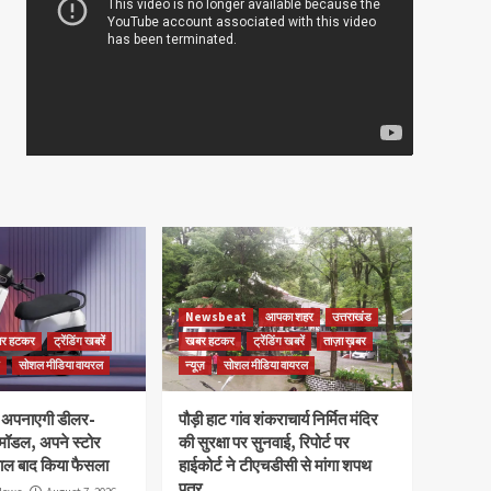
Newsbeat
आपका शहर
उत्तराखंड
र हटकर
ट्रेंडिंग खबरें
खबर हटकर
ट्रेंडिंग खबरें
ताज़ा ख़बर
सोशल मीडिया वायरल
न्यूज़
सोशल मीडिया वायरल
 अपनाएगी डीलर-
पौड़ी हाट गांव शंकराचार्य निर्मित मंदिर
मॉडल, अपने स्टोर
की सुरक्षा पर सुनवाई, रिपोर्ट पर
साल बाद किया फैसला
हाईकोर्ट ने टीएचडीसी से मांगा शपथ
पत्र