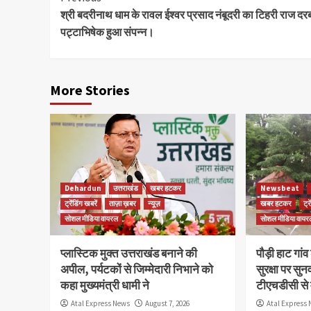
श्री बदरीनाथ धाम के रावल ईश्वर प्रसाद नंबूदरी का टिहरी राज दरबा
Reading
पट्टाभिषेक हुआ संपन्न।
More Stories
Dehardun
उत्तराखंड
खबर हटकर
Newsbeat
ट्रेंडिंग खबरें
ताज़ा ख़बर
न्यूज़
खबर हटकर
ट्र
सोशल मीडिया वायरल
सोशल मीडिया वायर
प्लास्टिक मुक्त उत्तराखंड बनाने की
पौड़ी हाट गांव
अपील, पर्यटकों से जिम्मेदारी निभाने को
सुरक्षा पर सुन
कहा मुख्यमंत्री धामी ने
टीएचडीसी से 
Atal Express News
August 7, 2026
Atal Express