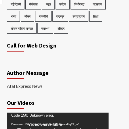
नई दिल्ली
नैनीताल
न्यूज़
पर्यटन
पिथौरागढ़
प्रसाशन
भारत
मौसम
राजनीति
रुद्रपुर
रुद्रप्रयाग
शिक्षा
सोशल मीडिया वायरल
स्वास्थ्य
हरिद्वार
Call for Web Design
Author Message
Atal Express News
Our Videos
Video
Code 150: Unknown error.
Player
Download File: https://youtu.be/oDc2zwsaUqE?_=1