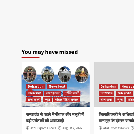
You may have missed
Dehardun
Newsbeat
Dehardun
Newsbe
आपका शहर
खबर हटकर
ट्रेंडिंग खबरें
उत्तराखण्ड
खबर हटकर
ताज़ा ख़बरें
न्यूज़
सोशल मीडिया वायरल
ताज़ा ख़बर
न्यूज़
सोशल
सप्ताहांत से पहले नैनीताल और मसूरी में
जिलाधिकारी ने अधिकारि
बढ़ी पर्यटकों की आवाजाही
मानसून के दौरान सतर्क 
Atal Express News
August 7, 2026
Atal Express News