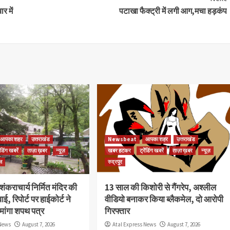
र में
पटाखा फैक्ट्री में लगी आग,मचा हड़कंप
आपका शहर
उत्तराखंड
Newsbeat
आपका शहर
उत्तराखंड
ेंडिंग खबरें
ताज़ा ख़बर
न्यूज़
खबर हटकर
ट्रेंडिंग खबरें
ताज़ा ख़बर
न्यूज़
ल
रुद्रपुर
 शंकराचार्य निर्मित मंदिर की
13 साल की किशोरी से गैंगरेप, अश्लील
वाई, रिपोर्ट पर हाईकोर्ट ने
वीडियो बनाकर किया ब्लैकमेल, दो आरोपी
मांगा शपथ पत्र
गिरफ्तार
 News
August 7, 2026
Atal Express News
August 7, 2026