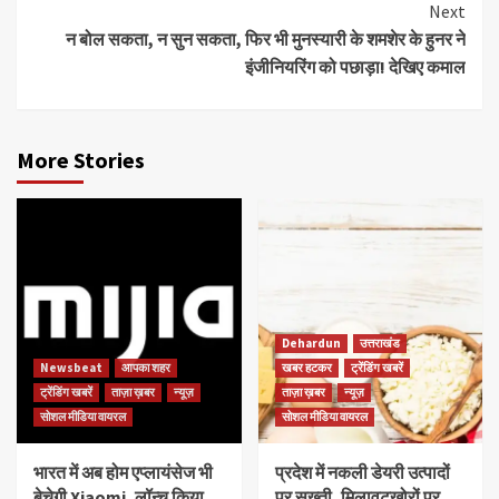
Next
न बोल सकता, न सुन सकता, फिर भी मुनस्यारी के शमशेर के हुनर ने
इंजीनियरिंग को पछाड़ा! देखिए कमाल
More Stories
Dehardun
उत्तराखंड
Newsbeat
आपका शहर
खबर हटकर
ट्रेंडिंग खबरें
ट्रेंडिंग खबरें
ताज़ा ख़बर
न्यूज़
ताज़ा ख़बर
न्यूज़
सोशल मीडिया वायरल
सोशल मीडिया वायरल
भारत में अब होम एप्लायंसेज भी
प्रदेश में नकली डेयरी उत्पादों
बेचेगी Xiaomi, लॉन्च किया
पर सख्ती, मिलावटखोरों पर