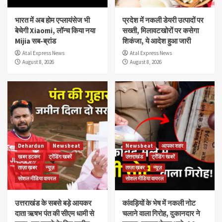
भारत में अब होम एप्लायंसेज भी
प्रदेश में नकली डेयरी उत्पादों पर
बेचेगी Xiaomi, लॉन्च किया नया
सख्ती, मिलावटखोरों पर कसेगा
Mijia सब-ब्रांड
शिकंजा, ये आदेश हुआ जारी
Atal Express News
Atal Express News
August 8, 2026
August 8, 2026
Dehardun
Newsbeat
Newsbeat
आपका शहर
खबर हटकर
ट्रेंडिंग खबरें
उत्तराखंड
ट्रेंडिंग खबरें
ताज़ा ख़बर
न्यूज़
ताज़ा ख़बर
न्यूज़
सोशल मीडिया वायरल
सोशल मीडिया वायरल
उत्तराखंड के सबसे बड़े आयकर
कांवड़ियों के भेष में नकली नोट
दाता ऋषभ पंत की सीएम धामी से
चलाने वाला गिरोह, दुकानदार ने