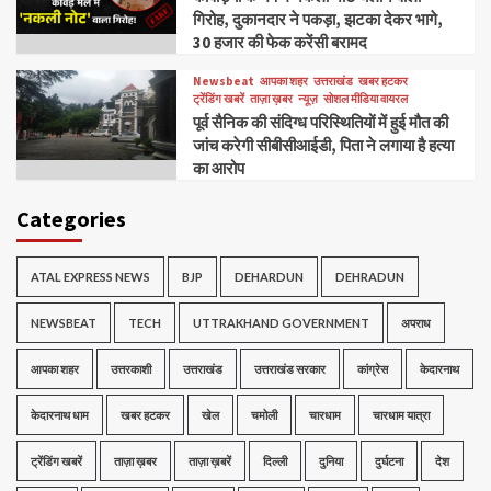
गिरोह, दुकानदार ने पकड़ा, झटका देकर भागे,
30 हजार की फेक करेंसी बरामद
Newsbeat
आपका शहर
उत्तराखंड
खबर हटकर
ट्रेंडिंग खबरें
ताज़ा ख़बर
न्यूज़
सोशल मीडिया वायरल
पूर्व सैनिक की संदिग्ध परिस्थितियों में हुई मौत की
जांच करेगी सीबीसीआईडी, पिता ने लगाया है हत्या
का आरोप
Categories
ATAL EXPRESS NEWS
BJP
DEHARDUN
DEHRADUN
NEWSBEAT
TECH
UTTRAKHAND GOVERNMENT
अपराध
आपका शहर
उत्तरकाशी
उत्तराखंड
उत्तराखंड सरकार
कांग्रेस
केदारनाथ
केदारनाथ धाम
खबर हटकर
खेल
चमोली
चारधाम
चारधाम यात्रा
ट्रेंडिंग खबरें
ताज़ा ख़बर
ताज़ा ख़बरें
दिल्ली
दुनिया
दुर्घटना
देश