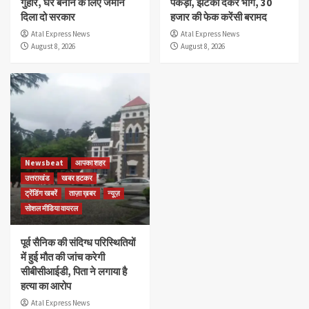
गुहार, घर बनाने के लिए जमीन
पकड़ा, झटका देकर भागे, 30
दिला दो सरकार
हजार की फेक करेंसी बरामद
Atal Express News
Atal Express News
August 8, 2026
August 8, 2026
Newsbeat
आपका शहर
उत्तराखंड
खबर हटकर
ट्रेंडिंग खबरें
ताज़ा ख़बर
न्यूज़
सोशल मीडिया वायरल
पूर्व सैनिक की संदिग्ध परिस्थितियों
में हुई मौत की जांच करेगी
सीबीसीआईडी, पिता ने लगाया है
हत्या का आरोप
Atal Express News