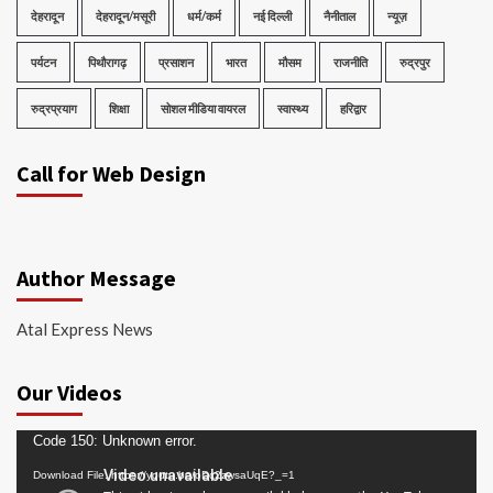
देहरादून
देहरादून/मसूरी
धर्म/कर्म
नई दिल्ली
नैनीताल
न्यूज़
पर्यटन
पिथौरागढ़
प्रसाशन
भारत
मौसम
राजनीति
रुद्रपुर
रुद्रप्रयाग
शिक्षा
सोशल मीडिया वायरल
स्वास्थ्य
हरिद्वार
Call for Web Design
Author Message
Atal Express News
Our Videos
Video
Code 150: Unknown error.
Player
Download File: https://youtu.be/oDc2zwsaUqE?_=1