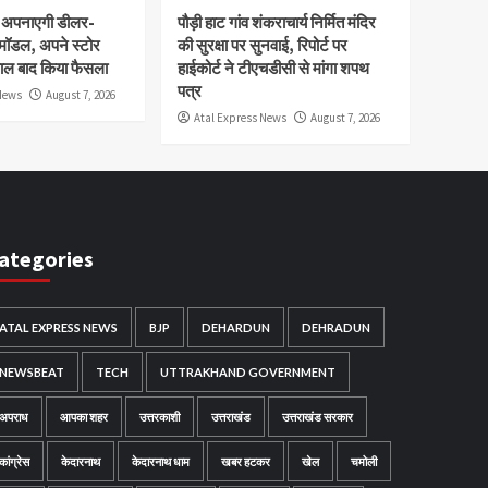
 अपनाएगी डीलर-
पौड़ी हाट गांव शंकराचार्य निर्मित मंदिर
मॉडल, अपने स्टोर
की सुरक्षा पर सुनवाई, रिपोर्ट पर
साल बाद किया फैसला
हाईकोर्ट ने टीएचडीसी से मांगा शपथ
पत्र
News
August 7, 2026
Atal Express News
August 7, 2026
ategories
ATAL EXPRESS NEWS
BJP
DEHARDUN
DEHRADUN
NEWSBEAT
TECH
UTTRAKHAND GOVERNMENT
अपराध
आपका शहर
उत्तरकाशी
उत्तराखंड
उत्तराखंड सरकार
कांग्रेस
केदारनाथ
केदारनाथ धाम
खबर हटकर
खेल
चमोली