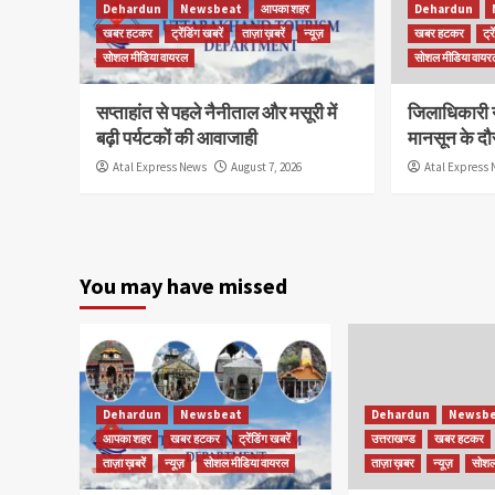
Dehardun
Newsbeat
आपका शहर
Dehardun
खबर हटकर
ट्रेंडिंग खबरें
ताज़ा ख़बरें
न्यूज़
खबर हटकर
ट्र
सोशल मीडिया वायरल
सोशल मीडिया वायर
सप्ताहांत से पहले नैनीताल और मसूरी में
जिलाधिकारी न
बढ़ी पर्यटकों की आवाजाही
मानसून के दौर
Atal Express News
August 7, 2026
Atal Express
You may have missed
Dehardun
Newsbeat
Dehardun
Newsbe
आपका शहर
खबर हटकर
ट्रेंडिंग खबरें
उत्तराखण्ड
खबर हटकर
ताज़ा ख़बरें
न्यूज़
सोशल मीडिया वायरल
ताज़ा ख़बर
न्यूज़
सोशल