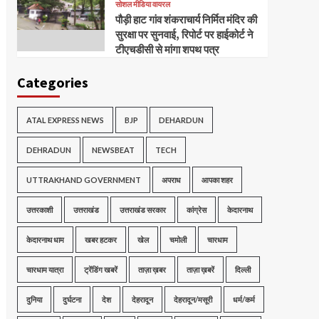
सोशल मीडिया वायरल
पौड़ी हाट गांव शंकराचार्य निर्मित मंदिर की
सुरक्षा पर सुनवाई, रिपोर्ट पर हाईकोर्ट ने
टीएचडीसी से मांगा शपथ पत्र
Categories
ATAL EXPRESS NEWS
BJP
DEHARDUN
DEHRADUN
NEWSBEAT
TECH
UTTRAKHAND GOVERNMENT
अपराध
आपका शहर
उत्तरकाशी
उत्तराखंड
उत्तराखंड सरकार
कांग्रेस
केदारनाथ
केदारनाथ धाम
खबर हटकर
खेल
चमोली
चारधाम
चारधाम यात्रा
ट्रेंडिंग खबरें
ताज़ा ख़बर
ताज़ा ख़बरें
दिल्ली
दुनिया
दुर्घटना
देश
देहरादून
देहरादून/मसूरी
धर्म/कर्म