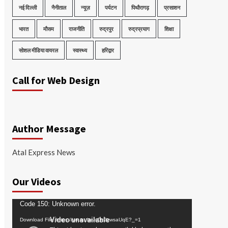
नई दिल्ली
नैनीताल
न्यूज़
पर्यटन
पिथौरागढ़
प्रसाशन
भारत
मौसम
राजनीति
रुद्रपुर
रुद्रप्रयाग
शिक्षा
सोशल मीडिया वायरल
स्वास्थ्य
हरिद्वार
Call for Web Design
Author Message
Atal Express News
Our Videos
Video
Code 150: Unknown error.
Player
Download File: https://youtu.be/oDc2zwsaUqE?_=1