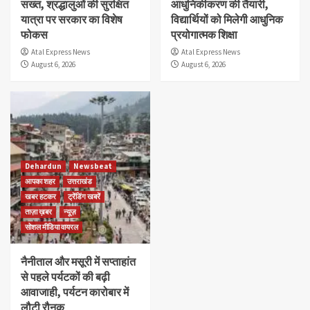
सख्त, श्रद्धालुओं की सुरक्षित
आधुनिकीकरण की तैयारी,
यात्रा पर सरकार का विशेष
विद्यार्थियों को मिलेगी आधुनिक
फोकस
प्रयोगात्मक शिक्षा
Atal Express News
Atal Express News
August 6, 2026
August 6, 2026
Dehardun
Newsbeat
आपका शहर
उत्तराखंड
खबर हटकर
ट्रेंडिंग खबरें
ताज़ा ख़बर
न्यूज़
सोशल मीडिया वायरल
नैनीताल और मसूरी में सप्ताहांत
से पहले पर्यटकों की बढ़ी
आवाजाही, पर्यटन कारोबार में
लौटी रौनक