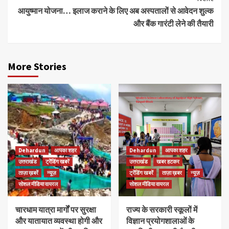
आयुष्मान योजना… इलाज कराने के लिए अब अस्पतालों से आवेदन शुल्क
और बैंक गारंटी लेने की तैयारी
More Stories
Dehardun
आपका शहर
Dehardun
आपका शहर
उत्तराखंड
ट्रेंडिंग खबरें
उत्तराखंड
खबर हटकर
ताज़ा ख़बरें
न्यूज़
ट्रेंडिंग खबरें
ताज़ा ख़बर
न्यूज़
सोशल मीडिया वायरल
सोशल मीडिया वायरल
चारधाम यात्रा मार्गों पर सुरक्षा
राज्य के सरकारी स्कूलों में
और यातायात व्यवस्था होगी और
विज्ञान प्रयोगशालाओं के