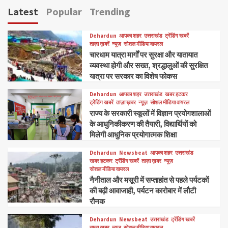
Latest
Popular
Trending
Dehardun
आपका शहर
उत्तराखंड
ट्रेंडिंग खबरें
ताज़ा ख़बरें
न्यूज़
सोशल मीडिया वायरल
चारधाम यात्रा मार्गों पर सुरक्षा और यातायात
व्यवस्था होगी और सख्त, श्रद्धालुओं की सुरक्षित
यात्रा पर सरकार का विशेष फोकस
Dehardun
आपका शहर
उत्तराखंड
खबर हटकर
ट्रेंडिंग खबरें
ताज़ा ख़बर
न्यूज़
सोशल मीडिया वायरल
राज्य के सरकारी स्कूलों में विज्ञान प्रयोगशालाओं
के आधुनिकीकरण की तैयारी, विद्यार्थियों को
मिलेगी आधुनिक प्रयोगात्मक शिक्षा
Dehardun
Newsbeat
आपका शहर
उत्तराखंड
खबर हटकर
ट्रेंडिंग खबरें
ताज़ा ख़बर
न्यूज़
सोशल मीडिया वायरल
नैनीताल और मसूरी में सप्ताहांत से पहले पर्यटकों
की बढ़ी आवाजाही, पर्यटन कारोबार में लौटी
रौनक
Dehardun
Newsbeat
उत्तराखंड
ट्रेंडिंग खबरें
ताज़ा ख़बर
न्यूज़
सोशल मीडिया वायरल