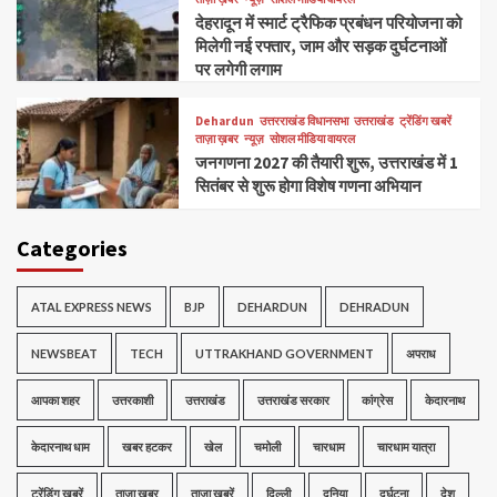
देहरादून में स्मार्ट ट्रैफिक प्रबंधन परियोजना को
मिलेगी नई रफ्तार, जाम और सड़क दुर्घटनाओं
पर लगेगी लगाम
Dehardun
उत्तरराखंड विधानसभा
उत्तराखंड
ट्रेंडिंग खबरें
ताज़ा ख़बर
न्यूज़
सोशल मीडिया वायरल
जनगणना 2027 की तैयारी शुरू, उत्तराखंड में 1
सितंबर से शुरू होगा विशेष गणना अभियान
Categories
ATAL EXPRESS NEWS
BJP
DEHARDUN
DEHRADUN
NEWSBEAT
TECH
UTTRAKHAND GOVERNMENT
अपराध
आपका शहर
उत्तरकाशी
उत्तराखंड
उत्तराखंड सरकार
कांग्रेस
केदारनाथ
केदारनाथ धाम
खबर हटकर
खेल
चमोली
चारधाम
चारधाम यात्रा
ट्रेंडिंग खबरें
ताज़ा ख़बर
ताज़ा ख़बरें
दिल्ली
दुनिया
दुर्घटना
देश