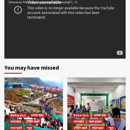
Player
Download File: https://youtu.be/oDc2zwsaUqE?_=1
You may have missed
Dehardun
आपका शहर
Dehardun
आपका शहर
उत्तराखंड
ट्रेंडिंग खबरें
उत्तराखंड
खबर हटकर
ताज़ा ख़बरें
न्यूज़
ट्रेंडिंग खबरें
ताज़ा ख़बर
न्यूज़