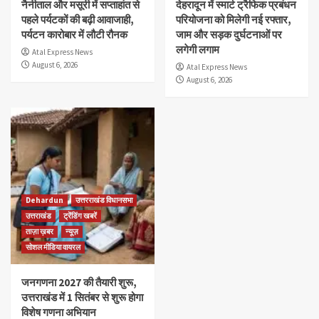
नैनीताल और मसूरी में सप्ताहांत से
देहरादून में स्मार्ट ट्रैफिक प्रबंधन
पहले पर्यटकों की बढ़ी आवाजाही,
परियोजना को मिलेगी नई रफ्तार,
पर्यटन कारोबार में लौटी रौनक
जाम और सड़क दुर्घटनाओं पर
लगेगी लगाम
Atal Express News
August 6, 2026
Atal Express News
August 6, 2026
Dehardun
उत्तरराखंड विधानसभा
उत्तराखंड
ट्रेंडिंग खबरें
ताज़ा ख़बर
न्यूज़
सोशल मीडिया वायरल
जनगणना 2027 की तैयारी शुरू,
उत्तराखंड में 1 सितंबर से शुरू होगा
विशेष गणना अभियान