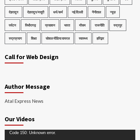
देहरादून
देहरादून/मसूरी
धर्म/कर्म
नई दिल्ली
नैनीताल
न्यूज़
पर्यटन
पिथौरागढ़
प्रसाशन
भारत
मौसम
राजनीति
रुद्रपुर
रुद्रप्रयाग
शिक्षा
सोशल मीडिया वायरल
स्वास्थ्य
हरिद्वार
Call for Web Design
Author Message
Atal Express News
Our Videos
Video
Code 150: Unknown error.