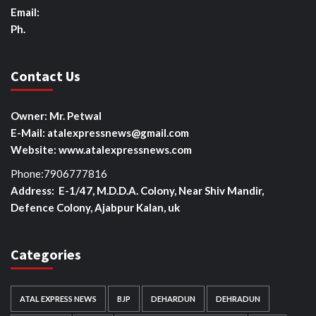
Email:
Ph.
Contact Us
Owner: Mr. Petwal
E-Mail: atalexpressnews@gmail.com
Website: www.atalexpressnews.com
Phone:7906777816
Address: E-1/47, M.D.D.A. Colony, Near Shiv Mandir,
Defence Colony, Ajabpur Kalan, uk
Categories
ATAL EXPRESS NEWS
BJP
DEHARDUN
DEHRADUN