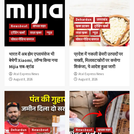
Dehardun
उत्तराखंड
Newsbeat
आपका शहर
खबर हटकर
ट्रेंडिंग खबरें
ट्रेंडिंग खबरें
ताज़ा ख़बर
न्यूज़
ताज़ा ख़बर
न्यूज़
सोशल मीडिया वायरल
सोशल मीडिया वायरल
भारत में अब होम एप्लायंसेज भी
प्रदेश में नकली डेयरी उत्पादों पर
बेचेगी Xiaomi, लॉन्च किया नया
सख्ती, मिलावटखोरों पर कसेगा
Mijia सब-ब्रांड
शिकंजा, ये आदेश हुआ जारी
Atal Express News
Atal Express News
August 8, 2026
August 8, 2026
Dehardun
Newsbeat
Newsbeat
आपका शहर