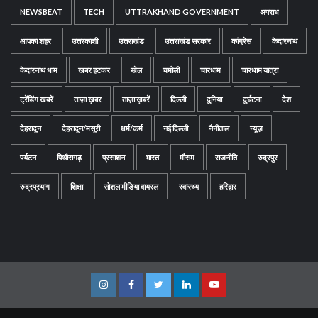
NEWSBEAT
TECH
UTTRAKHAND GOVERNMENT
अपराध
आपका शहर
उत्तरकाशी
उत्तराखंड
उत्तराखंड सरकार
कांग्रेस
केदारनाथ
केदारनाथ धाम
खबर हटकर
खेल
चमोली
चारधाम
चारधाम यात्रा
ट्रेंडिंग खबरें
ताज़ा ख़बर
ताज़ा ख़बरें
दिल्ली
दुनिया
दुर्घटना
देश
देहरादून
देहरादून/मसूरी
धर्म/कर्म
नई दिल्ली
नैनीताल
न्यूज़
पर्यटन
पिथौरागढ़
प्रसाशन
भारत
मौसम
राजनीति
रुद्रपुर
रुद्रप्रयाग
शिक्षा
सोशल मीडिया वायरल
स्वास्थ्य
हरिद्वार
Instagram
Facebook
Twitter
Linkedin
Youtube