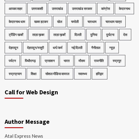
आपका शहर
उत्तरकाशी
उत्तराखंड
उत्तराखंड सरकार
कांग्रेस
केदारनाथ
केदारनाथ धाम
खबर हटकर
खेल
चमोली
चारधाम
चारधाम यात्रा
ट्रेंडिंग खबरें
ताज़ा ख़बर
ताज़ा ख़बरें
दिल्ली
दुनिया
दुर्घटना
देश
देहरादून
देहरादून/मसूरी
धर्म/कर्म
नई दिल्ली
नैनीताल
न्यूज़
पर्यटन
पिथौरागढ़
प्रसाशन
भारत
मौसम
राजनीति
रुद्रपुर
रुद्रप्रयाग
शिक्षा
सोशल मीडिया वायरल
स्वास्थ्य
हरिद्वार
Call for Web Design
Author Message
Atal Express News