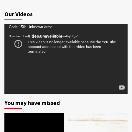
Our Videos
Video
Code 150: Unknown error.
Player
Download File: https://youtu.be/oDc2zwsaUqE?_=1
You may have missed