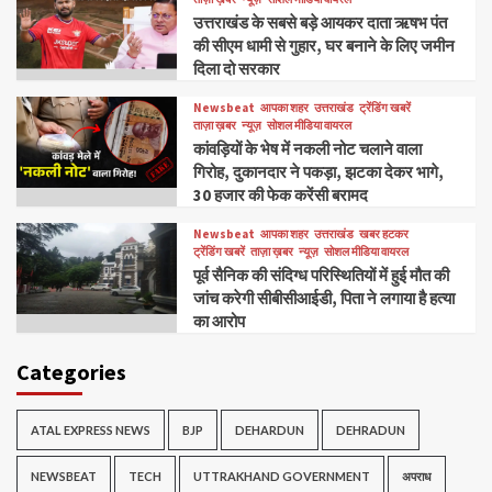
उत्तराखंड के सबसे बड़े आयकर दाता ऋषभ पंत
की सीएम धामी से गुहार, घर बनाने के लिए जमीन
दिला दो सरकार
Newsbeat
आपका शहर
उत्तराखंड
ट्रेंडिंग खबरें
ताज़ा ख़बर
न्यूज़
सोशल मीडिया वायरल
कांवड़ियों के भेष में नकली नोट चलाने वाला
गिरोह, दुकानदार ने पकड़ा, झटका देकर भागे,
30 हजार की फेक करेंसी बरामद
Newsbeat
आपका शहर
उत्तराखंड
खबर हटकर
ट्रेंडिंग खबरें
ताज़ा ख़बर
न्यूज़
सोशल मीडिया वायरल
पूर्व सैनिक की संदिग्ध परिस्थितियों में हुई मौत की
जांच करेगी सीबीसीआईडी, पिता ने लगाया है हत्या
का आरोप
Categories
ATAL EXPRESS NEWS
BJP
DEHARDUN
DEHRADUN
NEWSBEAT
TECH
UTTRAKHAND GOVERNMENT
अपराध