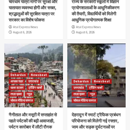
चारधाम यात्रा मार्गों पर सुरक्षा और
राज्य के सरकारी स्कूलों में विज्ञान
यातायात व्यवस्था होगी और सख्त,
प्रयोगशालाओं के आधुनिकीकरण
श्रद्धालुओं की सुरक्षित यात्रा पर
की तैयारी, विद्यार्थियों को मिलेगी
सरकार का विशेष फोकस
आधुनिक प्रयोगात्मक शिक्षा
Atal Express News
Atal Express News
August 6, 2026
August 6, 2026
Dehardun
Newsbeat
आपका शहर
उत्तराखंड
Dehardun
Newsbeat
खबर हटकर
ट्रेंडिंग खबरें
उत्तराखंड
ट्रेंडिंग खबरें
ताज़ा ख़बर
न्यूज़
ताज़ा ख़बर
न्यूज़
सोशल मीडिया वायरल
सोशल मीडिया वायरल
नैनीताल और मसूरी में सप्ताहांत से
देहरादून में स्मार्ट ट्रैफिक प्रबंधन
पहले पर्यटकों की बढ़ी आवाजाही,
परियोजना को मिलेगी नई रफ्तार,
पर्यटन कारोबार में लौटी रौनक
जाम और सड़क दुर्घटनाओं पर