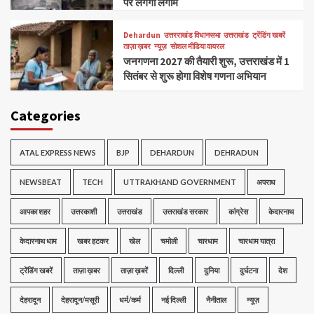
पर लगेगी लगाम
Dehardun
उत्तरराखंड विधानसभा
उत्तराखंड
ट्रेंडिंग खबरें
ताज़ा ख़बर
न्यूज़
सोशल मीडिया वायरल
जनगणना 2027 की तैयारी शुरू, उत्तराखंड में 1
सितंबर से शुरू होगा विशेष गणना अभियान
Categories
ATAL EXPRESS NEWS
BJP
DEHARDUN
DEHRADUN
NEWSBEAT
TECH
UTTRAKHAND GOVERNMENT
अपराध
आपका शहर
उत्तरकाशी
उत्तराखंड
उत्तराखंड सरकार
कांग्रेस
केदारनाथ
केदारनाथ धाम
खबर हटकर
खेल
चमोली
चारधाम
चारधाम यात्रा
ट्रेंडिंग खबरें
ताज़ा ख़बर
ताज़ा ख़बरें
दिल्ली
दुनिया
दुर्घटना
देश
देहरादून
देहरादून/मसूरी
धर्म/कर्म
नई दिल्ली
नैनीताल
न्यूज़