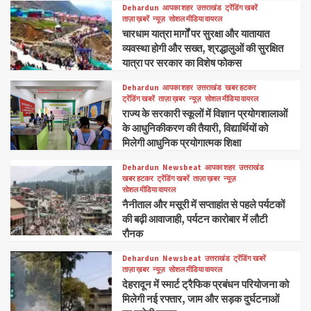
Dehardun
आपका शहर
उत्तराखंड
ट्रेंडिंग खबरें
ताज़ा ख़बरें
न्यूज़
सोशल मीडिया वायरल
चारधाम यात्रा मार्गों पर सुरक्षा और यातायात
व्यवस्था होगी और सख्त, श्रद्धालुओं की सुरक्षित
यात्रा पर सरकार का विशेष फोकस
Dehardun
आपका शहर
उत्तराखंड
खबर हटकर
ट्रेंडिंग खबरें
ताज़ा ख़बर
न्यूज़
सोशल मीडिया वायरल
राज्य के सरकारी स्कूलों में विज्ञान प्रयोगशालाओं
के आधुनिकीकरण की तैयारी, विद्यार्थियों को
मिलेगी आधुनिक प्रयोगात्मक शिक्षा
Dehardun
Newsbeat
आपका शहर
उत्तराखंड
खबर हटकर
ट्रेंडिंग खबरें
ताज़ा ख़बर
न्यूज़
सोशल मीडिया वायरल
नैनीताल और मसूरी में सप्ताहांत से पहले पर्यटकों
की बढ़ी आवाजाही, पर्यटन कारोबार में लौटी
रौनक
Dehardun
Newsbeat
उत्तराखंड
ट्रेंडिंग खबरें
ताज़ा ख़बर
न्यूज़
सोशल मीडिया वायरल
देहरादून में स्मार्ट ट्रैफिक प्रबंधन परियोजना को
मिलेगी नई रफ्तार, जाम और सड़क दुर्घटनाओं