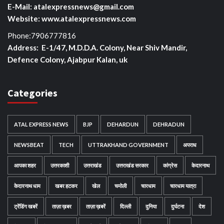
E-Mail: atalexpressnews@gmail.com
Website: www.atalexpressnews.com
Phone:7906777816
Address: E-1/47, M.D.D.A. Colony, Near Shiv Mandir,
Defence Colony, Ajabpur Kalan, uk
Categories
ATAL EXPRESS NEWS
BJP
DEHARDUN
DEHRADUN
NEWSBEAT
TECH
UTTRAKHAND GOVERNMENT
अपराध
आपका शहर
उत्तरकाशी
उत्तराखंड
उत्तराखंड सरकार
कांग्रेस
केदारनाथ
केदारनाथ धाम
खबर हटकर
खेल
चमोली
चारधाम
चारधाम यात्रा
ट्रेंडिंग खबरें
ताज़ा ख़बर
ताज़ा ख़बरें
दिल्ली
दुनिया
दुर्घटना
देश