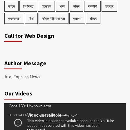
पर्यटन
पिथौरागढ़
प्रसाशन
भारत
मौसम
राजनीति
रुद्रपुर
रुद्रप्रयाग
शिक्षा
सोशल मीडिया वायरल
स्वास्थ्य
हरिद्वार
Call for Web Design
Author Message
Atal Express News
Our Videos
Video
Code 150: Unknown error.
Player
Download File: https://youtu.be/oDc2zwsaUqE?_=1