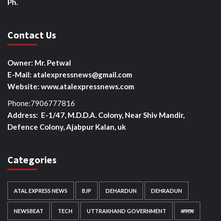
Ph.
Contact Us
Owner: Mr. Petwal
E-Mail: atalexpressnews@gmail.com
Website: www.atalexpressnews.com
Phone:7906777816
Address: E-1/47, M.D.D.A. Colony, Near Shiv Mandir,
Defence Colony, Ajabpur Kalan, uk
Categories
ATAL EXPRESS NEWS
BJP
DEHARDUN
DEHRADUN
NEWSBEAT
TECH
UTTRAKHAND GOVERNMENT
अपराध