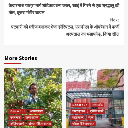
केदारनाथ यात्रा मार्ग शॉर्टकट बना काल, खाई में गिरने से एक श्रद्धालु की
Reading
मौत, दूसरा गंभीर घायल
Next
पटवारी को मरीज बनाकर भेजा हॉस्पिटल, एसडीएम के ऑपरेशन में फर्जी
अस्पताल का भंडाफोड़, किया सील
More Stories
Dehardun
उत्तराखंड
Dehardun
आपका शहर
खबर हटकर
ट्रेंडिंग खबरें
उत्तराखंड
खबर हटकर
ताज़ा ख़बरें
न्यूज़
ट्रेंडिंग खबरें
सोशल मीडिया वायरल
सोशल मीडिया वायरल