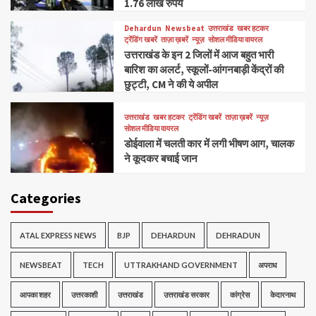
1.76 लाख रुपये
Dehardun
Newsbeat
उत्तराखंड
खबर हटकर
ट्रेंडिंग खबरें
ताज़ा ख़बरें
न्यूज़
सोशल मीडिया वायरल
उत्तराखंड के इन 2 जिलों में आज बहुत भारी
बारिश का अलर्ट, स्कूलों-आंगनबाड़ी केंद्रों की
छुट्टी, CM ने की ये अपील
उत्तराखंड
खबर हटकर
ट्रेंडिंग खबरें
ताज़ा ख़बरें
न्यूज़
सोशल मीडिया वायरल
डोईवाला में चलती कार में लगी भीषण आग, चालक
ने कूदकर बचाई जान
Categories
ATAL EXPRESS NEWS
BJP
DEHARDUN
DEHRADUN
NEWSBEAT
TECH
UTTRAKHAND GOVERNMENT
अपराध
आपका शहर
उत्तरकाशी
उत्तराखंड
उत्तराखंड सरकार
कांग्रेस
केदारनाथ