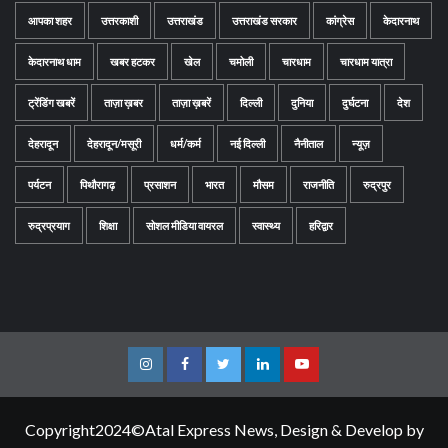
आपका शहर
उत्तरकाशी
उत्तराखंड
उत्तराखंड सरकार
कांग्रेस
केदारनाथ
केदारनाथ धाम
खबर हटकर
खेल
चमोली
चारधाम
चारधाम यात्रा
ट्रेंडिंग खबरें
ताज़ा ख़बर
ताज़ा ख़बरें
दिल्ली
दुनिया
दुर्घटना
देश
देहरादून
देहरादून/मसूरी
धर्म/कर्म
नई दिल्ली
नैनीताल
न्यूज़
पर्यटन
पिथौरागढ़
प्रसाशन
भारत
मौसम
राजनीति
रुद्रपुर
रुद्रप्रयाग
शिक्षा
सोशल मीडिया वायरल
स्वास्थ्य
हरिद्वार
Instagram
Facebook
Twitter
Linkedin
Youtube
Copyright2024©Atal Express News, Design & Develop by