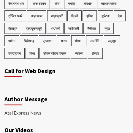
केदारनाथ धाम
खबर हटकर
खेल
चमोली
चारधाम
चारधाम यात्रा
ट्रेंडिंग खबरें
ताज़ा ख़बर
ताज़ा ख़बरें
दिल्ली
दुनिया
दुर्घटना
देश
देहरादून
देहरादून/मसूरी
धर्म/कर्म
नई दिल्ली
नैनीताल
न्यूज़
पर्यटन
पिथौरागढ़
प्रसाशन
भारत
मौसम
राजनीति
रुद्रपुर
रुद्रप्रयाग
शिक्षा
सोशल मीडिया वायरल
स्वास्थ्य
हरिद्वार
Call for Web Design
Author Message
Atal Express News
Our Videos