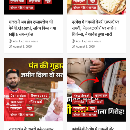
ट्रेंडिंग खबरें
ताज़ा ख़बर
न्यूज़
ताज़ा ख़बर
न्यूज़
सोशल मीडिया वायरल
सोशल मीडिया वायरल
भारत में अब होम एप्लायंसेज भी
प्रदेश में नकली डेयरी उत्पादों पर
बेचेगी Xiaomi, लॉन्च किया नया
सख्ती, मिलावटखोरों पर कसेगा
Mijia सब-ब्रांड
शिकंजा, ये आदेश हुआ जारी
Atal Express News
Atal Express News
August 8, 2026
August 8, 2026
Dehardun
Newsbeat
Newsbeat
आपका शहर
खबर हटकर
ट्रेंडिंग खबरें
उत्तराखंड
ट्रेंडिंग खबरें
ताज़ा ख़बर
न्यूज़
ताज़ा ख़बर
न्यूज़
सोशल मीडिया वायरल
सोशल मीडिया वायरल
उत्तराखंड के सबसे बड़े आयकर
कांवड़ियों के भेष में नकली नोट