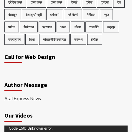
ट्रेंडिंग खबरें
ताज़ा ख़बर
ताज़ा ख़बरें
दिल्ली
दुनिया
दुर्घटना
देश
देहरादून
देहरादून/मसूरी
धर्म/कर्म
नई दिल्ली
नैनीताल
न्यूज़
पर्यटन
पिथौरागढ़
प्रसाशन
भारत
मौसम
राजनीति
रुद्रपुर
रुद्रप्रयाग
शिक्षा
सोशल मीडिया वायरल
स्वास्थ्य
हरिद्वार
Call for Web Design
Author Message
Atal Express News
Our Videos
Video
Code 150: Unknown error.