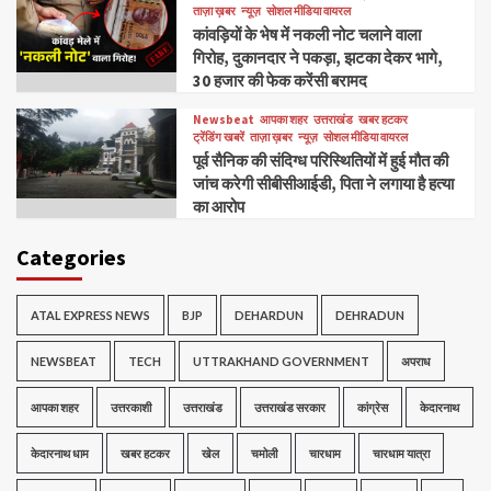
ताज़ा ख़बर
न्यूज़
सोशल मीडिया वायरल
कांवड़ियों के भेष में नकली नोट चलाने वाला
गिरोह, दुकानदार ने पकड़ा, झटका देकर भागे,
30 हजार की फेक करेंसी बरामद
Newsbeat
आपका शहर
उत्तराखंड
खबर हटकर
ट्रेंडिंग खबरें
ताज़ा ख़बर
न्यूज़
सोशल मीडिया वायरल
पूर्व सैनिक की संदिग्ध परिस्थितियों में हुई मौत की
जांच करेगी सीबीसीआईडी, पिता ने लगाया है हत्या
का आरोप
Categories
ATAL EXPRESS NEWS
BJP
DEHARDUN
DEHRADUN
NEWSBEAT
TECH
UTTRAKHAND GOVERNMENT
अपराध
आपका शहर
उत्तरकाशी
उत्तराखंड
उत्तराखंड सरकार
कांग्रेस
केदारनाथ
केदारनाथ धाम
खबर हटकर
खेल
चमोली
चारधाम
चारधाम यात्रा