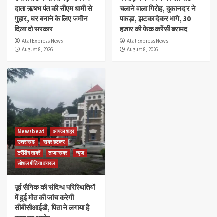
दाता ऋषभ पंत की सीएम धामी से
चलाने वाला गिरोह, दुकानदार ने
गुहार, घर बनाने के लिए जमीन
पकड़ा, झटका देकर भागे, 30
दिला दो सरकार
हजार की फेक करेंसी बरामद
Atal Express News
Atal Express News
August 8, 2026
August 8, 2026
Newsbeat
आपका शहर
उत्तराखंड
खबर हटकर
ट्रेंडिंग खबरें
ताज़ा ख़बर
न्यूज़
सोशल मीडिया वायरल
पूर्व सैनिक की संदिग्ध परिस्थितियों
में हुई मौत की जांच करेगी
सीबीसीआईडी, पिता ने लगाया है