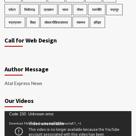
पर्यटन
पिथौरागढ़
प्रसाशन
भारत
मौसम
राजनीति
रुद्रपुर
रुद्रप्रयाग
शिक्षा
सोशल मीडिया वायरल
स्वास्थ्य
हरिद्वार
Call for Web Design
Author Message
Atal Express News
Our Videos
Video
Code 150: Unknown error.
Player
Download File: https://youtu.be/oDc2zwsaUqE?_=1