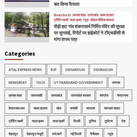
बाद किया फैसला
Newsbeat
आपका शहर
उत्तराखंड
खबर हटकर
ट्रेंडिंग खबरें
ताज़ा ख़बर
न्यूज़
सोशल मीडिया वायरल
पौड़ी हाट गांव शंकराचार्य निर्मित मंदिर की सुरक्षा
पर सुनवाई, रिपोर्ट पर हाईकोर्ट ने टीएचडीसी से
मांगा शपथ पत्र
Categories
ATAL EXPRESS NEWS
BJP
DEHARDUN
DEHRADUN
NEWSBEAT
TECH
UTTRAKHAND GOVERNMENT
अपराध
आपका शहर
उत्तरकाशी
उत्तराखंड
उत्तराखंड सरकार
कांग्रेस
केदारनाथ
केदारनाथ धाम
खबर हटकर
खेल
चमोली
चारधाम
चारधाम यात्रा
ट्रेंडिंग खबरें
ताज़ा ख़बर
ताज़ा ख़बरें
दिल्ली
दुनिया
दुर्घटना
देश
देहरादून
देहरादून/मसूरी
धर्म/कर्म
नई दिल्ली
नैनीताल
न्यूज़