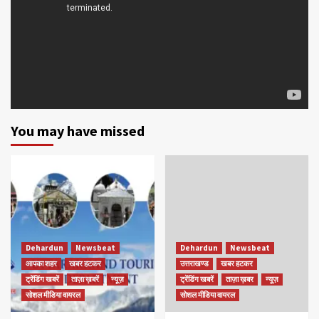
You may have missed
Dehardun
Newsbeat
Dehardun
Newsbeat
आपका शहर
खबर हटकर
उत्तराखण्ड
खबर हटकर
ट्रेंडिंग खबरें
ताज़ा ख़बरें
न्यूज़
ट्रेंडिंग खबरें
ताज़ा ख़बर
न्यूज़
सोशल मीडिया वायरल
सोशल मीडिया वायरल