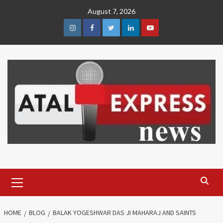
Skip
August 7, 2026
to
content
Instagram
Facebook
Twitter
Linkedin
Youtube
Primary
Menu
HOME
BLOG
BALAK YOGESHWAR DAS JI MAHARAJ AND SAINTS