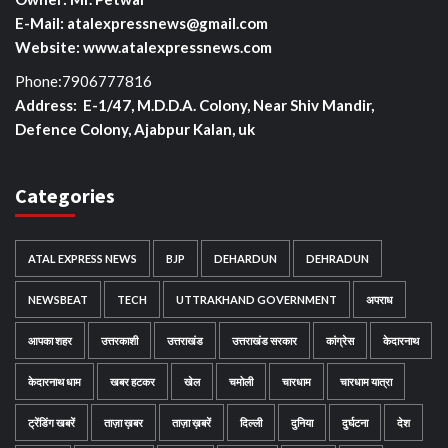
E-Mail: atalexpressnews@gmail.com
Website: www.atalexpressnews.com
Phone:7906777816
Address: E-1/47, M.D.D.A. Colony, Near Shiv Mandir,
Defence Colony, Ajabpur Kalan, uk
Categories
ATAL EXPRESS NEWS
BJP
DEHARDUN
DEHRADUN
NEWSBEAT
TECH
UTTRAKHAND GOVERNMENT
अपराध
आपका शहर
उत्तरकाशी
उत्तराखंड
उत्तराखंड सरकार
कांग्रेस
केदारनाथ
केदारनाथ धाम
खबर हटकर
खेल
चमोली
चारधाम
चारधाम यात्रा
ट्रेंडिंग खबरें
ताज़ा ख़बर
ताज़ा ख़बरें
दिल्ली
दुनिया
दुर्घटना
देश