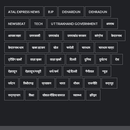
ATAL EXPRESS NEWS
BJP
DEHARDUN
DEHRADUN
NEWSBEAT
TECH
UTTRAKHAND GOVERNMENT
अपराध
आपका शहर
उत्तरकाशी
उत्तराखंड
उत्तराखंड सरकार
कांग्रेस
केदारनाथ
केदारनाथ धाम
खबर हटकर
खेल
चमोली
चारधाम
चारधाम यात्रा
ट्रेंडिंग खबरें
ताज़ा ख़बर
ताज़ा ख़बरें
दिल्ली
दुनिया
दुर्घटना
देश
देहरादून
देहरादून/मसूरी
धर्म/कर्म
नई दिल्ली
नैनीताल
न्यूज़
पर्यटन
पिथौरागढ़
प्रसाशन
भारत
मौसम
राजनीति
रुद्रपुर
रुद्रप्रयाग
शिक्षा
सोशल मीडिया वायरल
स्वास्थ्य
हरिद्वार