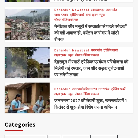
Dehardun
Newsbeat
आपका शहर
उत्तराखंड
खबर हटकर
ट्रेंडिंग खबरें
ताज़ा ख़बर
न्यूज़
सोशल मीडिया वायरल
नैनीताल और मसूरी में सप्ताहांत से पहले पर्यटकों
की बढ़ी आवाजाही, पर्यटन कारोबार में लौटी
रौनक
Dehardun
Newsbeat
उत्तराखंड
ट्रेंडिंग खबरें
ताज़ा ख़बर
न्यूज़
सोशल मीडिया वायरल
देहरादून में स्मार्ट ट्रैफिक प्रबंधन परियोजना को
मिलेगी नई रफ्तार, जाम और सड़क दुर्घटनाओं
पर लगेगी लगाम
Dehardun
उत्तरराखंड विधानसभा
उत्तराखंड
ट्रेंडिंग खबरें
ताज़ा ख़बर
न्यूज़
सोशल मीडिया वायरल
जनगणना 2027 की तैयारी शुरू, उत्तराखंड में 1
सितंबर से शुरू होगा विशेष गणना अभियान
Categories