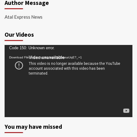
Author Message
Atal Express News
Our Videos
Video
Code 150: Unknown error.
Player
Download File: https://youtu.be/oDc2zwsaUqE?_=1
You may have missed