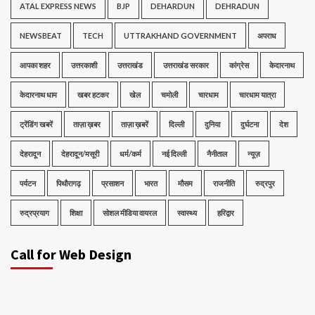
ATAL EXPRESS NEWS
BJP
DEHARDUN
DEHRADUN
NEWSBEAT
TECH
UTTRAKHAND GOVERNMENT
अपराध
आपका शहर
उत्तरकाशी
उत्तराखंड
उत्तराखंड सरकार
कांग्रेस
केदारनाथ
केदारनाथ धाम
खबर हटकर
खेल
चमोली
चारधाम
चारधाम यात्रा
ट्रेंडिंग खबरें
ताज़ा ख़बर
ताज़ा ख़बरें
दिल्ली
दुनिया
दुर्घटना
देश
देहरादून
देहरादून/मसूरी
धर्म/कर्म
नई दिल्ली
नैनीताल
न्यूज़
पर्यटन
पिथौरागढ़
प्रसाशन
भारत
मौसम
राजनीति
रुद्रपुर
रुद्रप्रयाग
शिक्षा
सोशल मीडिया वायरल
स्वास्थ्य
हरिद्वार
Call for Web Design