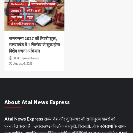
Dehardun
उत्तरराखंड विधानसभा
उत्तराखंड
ट्रेंडिंग खबरें
ताज़ा ख़बर
न्यूज़
सोशल मीडिया वायरल
जनगणना 2027 की तैयारी शुरू,
उत्तराखंड में 1 सितंबर से शुरू होगा
विशेष गणना अभियान
Atal Express News
August 6, 2026
About Atal News Express
Atal News Express
राज्य, देश और दुनियाभर की सभी मुख्य खबरों को
प्रसारित करता है। उत्तराखण्ड की लोक संस्कृति, विरासतों, लोक परंपराओ के साथ-
साथ आर्थिक, सामाजिक राजनीतिक व धार्मिक गतिविधियों का सजग प्रहरी है।
Atal